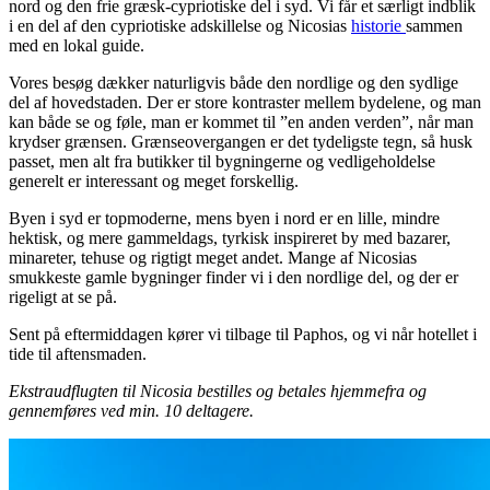
nord og den frie græsk-cypriotiske del i syd. Vi får et særligt indblik
i en del af den cypriotiske adskillelse og Nicosias
historie
sammen
med en lokal guide.
Vores besøg dækker naturligvis både den nordlige og den sydlige
del af hovedstaden. Der er store kontraster mellem bydelene, og man
kan både se og føle, man er kommet til ”en anden verden”, når man
krydser grænsen. Grænseovergangen er det tydeligste tegn, så husk
passet, men alt fra butikker til bygningerne og vedligeholdelse
generelt er interessant og meget forskellig.
Byen i syd er topmoderne, mens byen i nord er en lille, mindre
hektisk, og mere gammeldags, tyrkisk inspireret by med bazarer,
minareter, tehuse og rigtigt meget andet. Mange af Nicosias
smukkeste gamle bygninger finder vi i den nordlige del, og der er
rigeligt at se på.
Sent på eftermiddagen kører vi tilbage til Paphos, og vi når hotellet i
tide til aftensmaden.
Ekstraudflugten til Nicosia bestilles og betales hjemmefra og
gennemføres ved min. 10 deltagere.