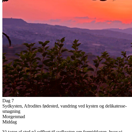
Dag 7
Sydkysten, Afrodites fødested, vandring ved kysten og delikatesse-
smagning
Morgenmad
Middag
Vi tager af sted på udflugt til sydkysten om formiddagen, hvor vi