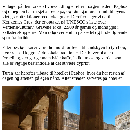
Vi tager på den første af vores udflugter efter morgenmaden. Paphos
og omegnen har meget at byde på, og først går turen rundt til byens
vigtigste attraktioner med lokalguide. Derefter tager vi ud til
Kongernes Grav, der er optaget på UNESCO's liste over
Verdenskulturarv. Gravene er ca. 2.500 år gamle og indhugget i
kalkstensklipperne. Man udgraver endnu på stedet og finder løbende
spor fra fortiden.
Efter besøget kører vi ud lidt nord for byen til landsbyen Letymbou,
hvor vi skal kigge på de lokale traditioner. Det bliver bl.a. en
fortælling, der går gennem både kaffe, halloumiost og surdej, som
alle er vigtige bestanddele af det at være cypriot.
Turen går herefter tilbage til hotellet i Paphos, hvor du har resten af
dagen og aftenen på egen hånd. Aftensmaden serveres på hotellet.