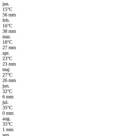
jan.
15
°C
56
mm
feb.
16
°C
38
mm
mar.
18
°C
27
mm
apr.
23
°C
23
mm
maj
27
°C
26
mm
jun.
32
°C
6
mm
jul.
35
°C
0
mm
aug.
35
°C
1
mm
sep.