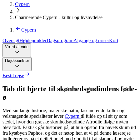
Cypern
Charmerende Cypern - kultur og livsnydelse
Cypern
Oversigt
Højdepunkter
Dagsprogram
Afgange og priser
Kort
Værd at vide
Højdepunkter
Bestil rejse
Tab dit hjerte til skønhedsgudindens føde-
ø
Med sin lange historie, maleriske natur, fascinerende kultur og
velsmagende specialiteter lever
Cypern
til fulde op til sit ry som
stedet, hvor den græske skønhedsgudinde Afrodite ifølge myten
blev født. Faktisk går historien på, at hun opstod fra havets skum ud
fra kystbyen Paphos, og det er netop her, at vi på denne læserejse
indlogerer os på et dejligt hotel med god tid til at slappe af og nyde