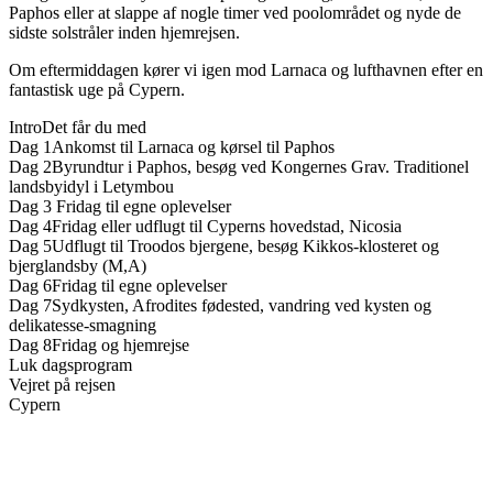
Paphos eller at slappe af nogle timer ved poolområdet og nyde de
sidste solstråler inden hjemrejsen.
Om eftermiddagen kører vi igen mod Larnaca og lufthavnen efter en
fantastisk uge på Cypern.
Intro
Det får du med
Dag 1
Ankomst til Larnaca og kørsel til Paphos
Dag 2
Byrundtur i Paphos, besøg ved Kongernes Grav. Traditionel
landsbyidyl i Letymbou
Dag 3
Fridag til egne oplevelser
Dag 4
Fridag eller udflugt til Cyperns hovedstad, Nicosia
Dag 5
Udflugt til Troodos bjergene, besøg Kikkos-klosteret og
bjerglandsby (M,A)
Dag 6
Fridag til egne oplevelser
Dag 7
Sydkysten, Afrodites fødested, vandring ved kysten og
delikatesse-smagning
Dag 8
Fridag og hjemrejse
Luk dagsprogram
Vejret på rejsen
Cypern