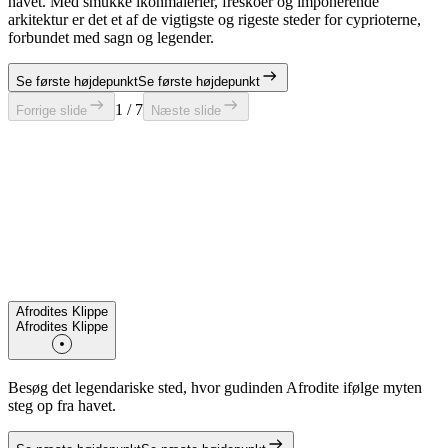
havet. Med smukke ikonmalerier, freskoer og imponerende
arkitektur er det et af de vigtigste og rigeste steder for cyprioterne,
forbundet med sagn og legender.
Se første højdepunkt
Se første højdepunkt
1 / 7
Forrige slide
Næste slide
Afrodites Klippe
Afrodites Klippe
Besøg det legendariske sted, hvor gudinden Afrodite ifølge myten
steg op fra havet.