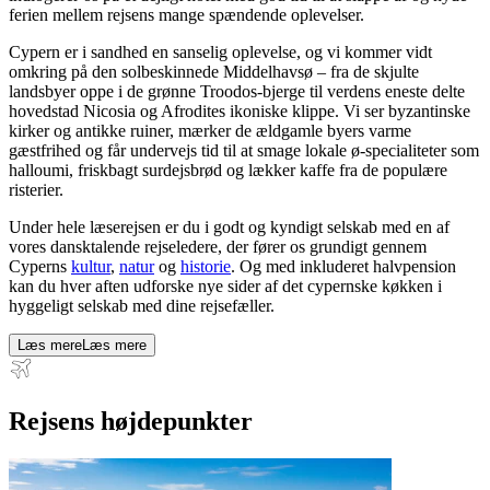
ferien mellem rejsens mange spændende oplevelser.
Cypern er i sandhed en sanselig oplevelse, og vi kommer vidt
omkring på den solbeskinnede Middelhavsø – fra de skjulte
landsbyer oppe i de grønne Troodos-bjerge til verdens eneste delte
hovedstad Nicosia og Afrodites ikoniske klippe. Vi ser byzantinske
kirker og antikke ruiner, mærker de ældgamle byers varme
gæstfrihed og får undervejs tid til at smage lokale ø-specialiteter som
halloumi, friskbagt
surdejsbrød og lækker kaffe fra de populære
risterier.
Under hele læserejsen er du i godt og kyndigt selskab med en af
vores dansktalende rejseledere, der fører os grundigt gennem
Cyperns
kultur
,
natur
og
historie
. Og med inkluderet halvpension
kan du hver aften udforske nye sider af det cypernske køkken i
hyggeligt selskab med dine rejsefæller.
Læs mere
Læs mere
Rejsens højdepunkter