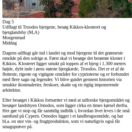
Dag 5
Udflugt til Troodos bjergene, besøg Kikkos-klosteret og
bjerglandsby (M,A)
Morgenmad
Middag
Dagens udflugt går ind i landet og mod bjergene til det grønneste
område på den solrige ø. Først skal vi besøge det berømte kloster i
Kikkos. Klosteret ligger smukt på toppen af et bjerg i 1.300 meters
højde, dybt inde i øens største bjergkæde, Troodos. Det er et af de
flotteste, rigeste og vigtigste områder for cyprioterne og er forbundet
med flere sagn og legender. Vi blive guidet gennem historien via
smukke ikonmalerier, freskoer, skatte og en rigtig imponerende
arkitektur.
Efter besøget i Kikkos fortsætter vi med at udforske bjergområdet og
besøger landsbyen Omodos, som ligger cirka en times kørsel derfra.
Her gør vi stop og får samtidig indblik i, hvordan livet leves i de små
samfund på Cypern. Omodos ligger i et landbrugsområde, og har
bl.a. en stor vin- og frugtproduktion, som vi naturligvis også får
smagsprøver på.