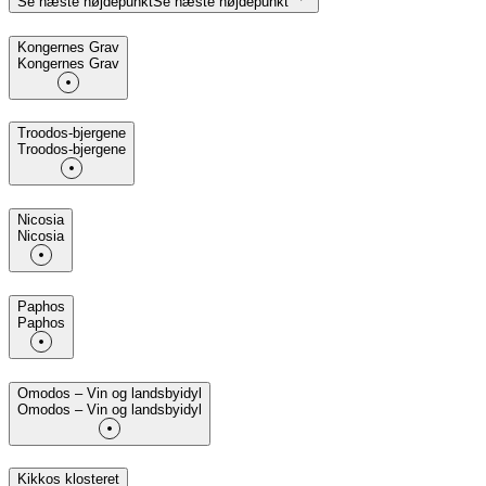
Se næste højdepunkt
Se næste højdepunkt
Kongernes Grav
Kongernes Grav
Troodos-bjergene
Troodos-bjergene
Nicosia
Nicosia
Paphos
Paphos
Omodos – Vin og landsbyidyl
Omodos – Vin og landsbyidyl
Kikkos klosteret