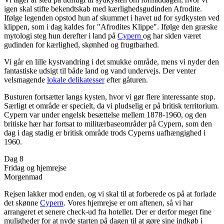
igen skal stifte bekendtskab med kærlighedsgudinden Afrodite.
Ifølge legenden opstod hun af skummet i havet ud for sydkysten ved
klippen, som i dag kaldes for "Afrodites Klippe". Ifølge den græske
mytologi steg hun derefter i land på
Cypern
og har siden været
gudinden for kærlighed, skønhed og frugtbarhed.
Vi går en lille kystvandring i det smukke område, mens vi nyder den
fantastiske udsigt til både land og vand undervejs. Der venter
velsmagende
lokale delikatesser
efter gåturen.
Busturen fortsætter langs kysten, hvor vi gør flere interessante stop.
Særligt et område er specielt, da vi pludselig er på britisk territorium.
Cypern var under engelsk besættelse mellem 1878-1960, og den
britiske hær har fortsat to militærbaseområder på Cypern, som den
dag i dag stadig er britisk område trods Cyperns uafhængighed i
1960.
Dag 8
Fridag og hjemrejse
Morgenmad
Rejsen lakker mod enden, og vi skal til at forberede os på at forlade
det skønne
Cypern
. Vores hjemrejse er om aftenen, så vi har
arrangeret et senere check-ud fra hotellet. Der er derfor meget fine
muligheder for at nyde starten på dagen til at gøre sine indkøb i