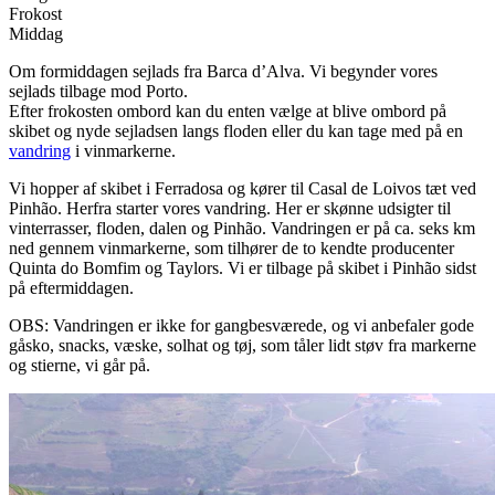
Frokost
Middag
Om formiddagen sejlads fra Barca d’Alva. Vi begynder vores
sejlads tilbage mod Porto.
Efter frokosten ombord kan du enten vælge at blive ombord på
skibet og nyde sejladsen langs floden eller du kan tage med på en
vandring
i vinmarkerne.
Vi hopper af skibet i Ferradosa og kører til Casal de Loivos tæt ved
Pinhão. Herfra starter vores vandring. Her er skønne udsigter til
vinterrasser, floden, dalen og Pinhão. Vandringen er på ca. seks km
ned gennem vinmarkerne, som tilhører de to kendte producenter
Quinta do Bomfim og Taylors. Vi er tilbage på skibet i Pinhão sidst
på eftermiddagen.
OBS: Vandringen er ikke for gangbesværede, og vi anbefaler gode
gåsko, snacks, væske, solhat og tøj, som tåler lidt støv fra markerne
og stierne, vi går på.