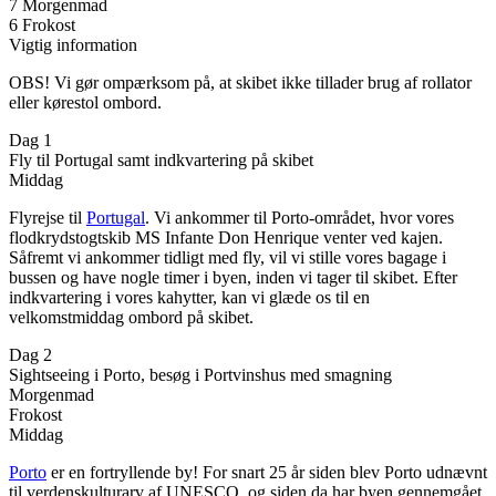
7 Morgenmad
6 Frokost
Vigtig information
OBS! Vi gør ompærksom på, at skibet ikke tillader brug af rollator
eller kørestol ombord.
Dag 1
Fly til Portugal samt indkvartering på skibet
Middag
Flyrejse til
Portugal
. Vi ankommer til Porto-området, hvor vores
flodkrydstogtskib MS Infante Don Henrique venter ved kajen.
Såfremt vi ankommer tidligt med fly, vil vi stille vores bagage i
bussen og have nogle timer i byen, inden vi tager til skibet. Efter
indkvartering i vores kahytter, kan vi glæde os til en
velkomstmiddag ombord på skibet.
Dag 2
Sightseeing i Porto, besøg i Portvinshus med smagning
Morgenmad
Frokost
Middag
Porto
er en fortryllende by! For snart 25 år siden blev Porto udnævnt
til verdenskulturarv af UNESCO, og siden da har byen gennemgået