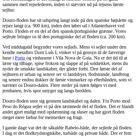
sammen med rejselederen, inden vi stævner ud på rejsens første
sejltur.
Douro-floden har sit udspring langt inde på den spanske højslette og
rejser langt (ca. 900 km), inden den løber ud i Atlanterhavet ved
Porto. Floden er en del af den spansk/portugisiske grænse. Vores
sejlrute bringer os til den portugisiske del af floden (ca. 200 km).
Ved middagstid begynder vores sejlads. Mens vi sejler under den
kendte metalbro Dom Luís I, vinker vi på gensyn til de farverige
huse i
Porto
og vinhusene i Vila Nova de Gaia. Nu er det tid til at
læne sig tilbage, spise frokost og slappe af på soldækket, mens du
nyder de smukke landskaber, der glider forbi. Den første del af
sejlturen er urban og senere ser vi landsbyer, flodstrande, landbrug
og senere endnu dukker de første vinmarker op efterhånden, som vi
nærmer os Douro-dalen. Flere steder på ruten følges vi med
jernbanen, hvis spor smyger sig langs bredden.
Douro-floden snor sig gennem landskabet og dalen. Fra Porto mod
Peso do Régua sejler vi på den tæmmede del af floden. Det er blandt
andet gjort muligt med opdæmning og sluser og har gjort floden
meget mere farbar for mennesker og fragt.
I gamle dage var det de såkaldte Rabelo-både, der sejlede på floden.
I dag er det flodkrydstogtskibe, turbåde og private både. Der er fem