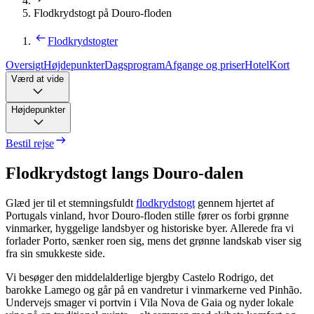
Flodkrydstogt på Douro-floden
Flodkrydstogter
Oversigt
Højdepunkter
Dagsprogram
Afgange og priser
Hotel
Kort
Værd at vide
Højdepunkter
Bestil rejse
Flodkrydstogt langs Douro-dalen
Glæd jer til et stemningsfuldt
flodkrydstogt
gennem hjertet af
Portugals vinland, hvor Douro-floden stille fører os forbi grønne
vinmarker, hyggelige landsbyer og historiske byer. Allerede fra vi
forlader Porto, sænker roen sig, mens det grønne landskab viser sig
fra sin smukkeste side.
Vi besøger den middelalderlige bjergby Castelo Rodrigo, det
barokke Lamego og går på en vandretur i vinmarkerne ved Pinhão.
Undervejs smager vi portvin i Vila Nova de Gaia og nyder lokale