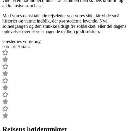
vine på en traditionel quinta – alt sammen med skibets komfort og
all inclusive som base.
Med vores dansktalende rejseleder ved vores side, får vi de små
historier og varme indblik, der gør stederne levende. Nyd
solnedgangen og den smukke udsigt fra soldækket, eller del dagens
oplevelser over et velsmagende måltid i godt selskab.
Gæsternes vurdering
9 out of 5 stars
Rejsens højdepunkter