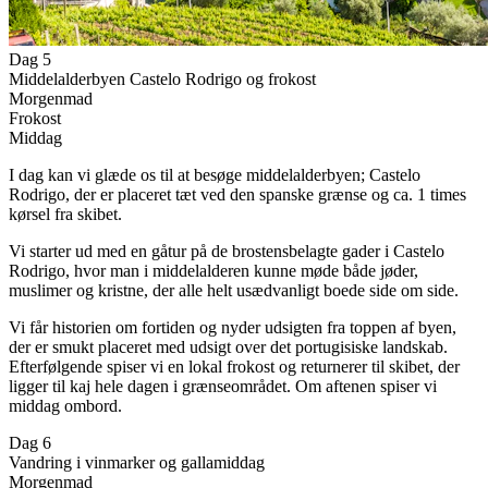
Dag 5
Middelalderbyen Castelo Rodrigo og frokost
Morgenmad
Frokost
Middag
I dag kan vi glæde os til at besøge middelalderbyen; Castelo
Rodrigo, der er placeret tæt ved den spanske grænse og ca. 1 times
kørsel fra skibet.
Vi starter ud med en gåtur på de brostensbelagte gader i Castelo
Rodrigo, hvor man i middelalderen kunne møde både jøder,
muslimer og kristne, der alle helt usædvanligt boede side om side.
Vi får historien om fortiden og nyder udsigten fra toppen af byen,
der er smukt placeret med udsigt over det portugisiske landskab.
Efterfølgende spiser vi en lokal frokost og returnerer til skibet, der
ligger til kaj hele dagen i grænseområdet. Om aftenen spiser vi
middag ombord.
Dag 6
Vandring i vinmarker og gallamiddag
Morgenmad