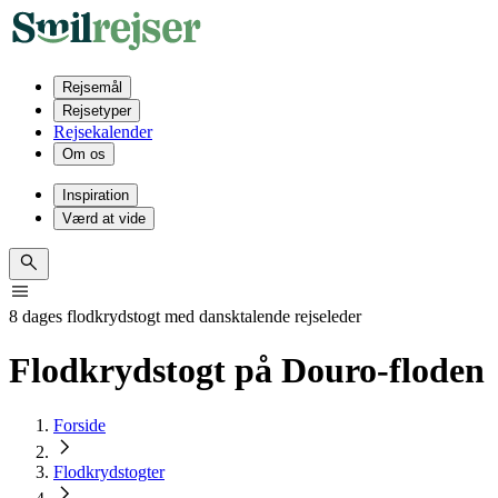
Rejsemål
Rejsetyper
Rejsekalender
Om os
Inspiration
Værd at vide
8 dages flodkrydstogt med dansktalende rejseleder
Flodkrydstogt på Douro-floden
Forside
Flodkrydstogter