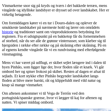
Vinmarkerne snor sig på kryds og tværs i det bakkede terræn, mens
vingårde og idylliske landsbyer er drysset ud over landskabet. Her er
virkelig betagende.
Om formiddagen kører vi en tur i Douro-dalen og oplever de
smukkeste landskaber på nærmeste hold og lærer om områdets
historie
og traditioner samt om vinproduktionens betydning for
regionen. Fra et udsigtspunkt på en bakketop får du fornemmelsen
af storhed, når du ser alle de grønne vinterrasser, som klæber sig til
bjergsiden i række efter række og på skråning efter skråning. På en
af egnens kendte vingårde får vi en rundvisning med efterfølgende
vinsmagning.
Mens vi har været på udflugt, er skibet sejlet længere ind i dalen til
byen Pinhão, som ligger lige der, hvor floden slår et knæk. Vi går
ombord her og spiser frokost på skibet. Resten af dagen er afsat til
sejlads. Et kort stykke efter Pinhão begynder landskabet langs
floden at blive mere barskt, råt og klippefuldt med vild natur og
knap så mange vinmarker.
Om aftenen ankommer vi til Vega de Terrón ved den
portugisisk/spanske grænse, hvor vi lægger til kaj for aftenen og
natten. Vi spiser middag ombord.