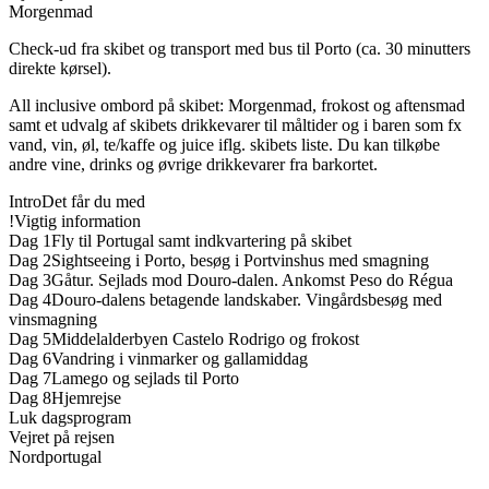
Morgenmad
Check-ud fra skibet og transport med bus til Porto (ca. 30 minutters
direkte kørsel).
All inclusive ombord på skibet: Morgenmad, frokost og aftensmad
samt et udvalg af skibets drikkevarer til måltider og i baren som fx
vand, vin, øl, te/kaffe og juice iflg. skibets liste. Du kan tilkøbe
andre vine, drinks og øvrige drikkevarer fra barkortet.
Intro
Det får du med
!
Vigtig information
Dag 1
Fly til Portugal samt indkvartering på skibet
Dag 2
Sightseeing i Porto, besøg i Portvinshus med smagning
Dag 3
Gåtur. Sejlads mod Douro-dalen. Ankomst Peso do Régua
Dag 4
Douro-dalens betagende landskaber. Vingårdsbesøg med
vinsmagning
Dag 5
Middelalderbyen Castelo Rodrigo og frokost
Dag 6
Vandring i vinmarker og gallamiddag
Dag 7
Lamego og sejlads til Porto
Dag 8
Hjemrejse
Luk dagsprogram
Vejret på rejsen
Nordportugal