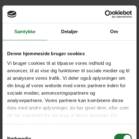
Oh no!
There was an issue. This could be a temporary issue, please try your
Samtykke
Detaljer
Om
action again.
Try again
Denne hjemmeside bruger cookies
Vi bruger cookies til at tilpasse vores indhold og
annoncer, til at vise dig funktioner til sociale medier og til
at analysere vores trafik. Vi deler også oplysninger om
din brug af vores website med vores partnere inden for
sociale medier, annonceringspartnere og
analysepartnere. Vores partnere kan kombinere disse
data med andre oplysninger, du har givet dem, eller som
de har indsamlet fra din brug af deres tjenester. Du
samtykker til vores cookies, hvis du fortsætter med at
anvende vores hjemmeside.
Samtykkevalg
Nødvendig