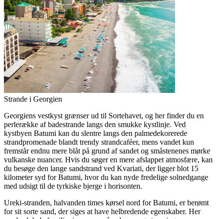
Strande i Georgien
Georgiens vestkyst grænser ud til Sortehavet, og her finder du en
perlerække af badestrande langs den smukke kystlinje. Ved
kystbyen Batumi kan du slentre langs den palmedekorerede
strandpromenade blandt trendy strandcaféer, mens vandet kun
fremstår endnu mere blåt på grund af sandet og småstenenes mørke
vulkanske nuancer. Hvis du søger en mere afslappet atmosfære, kan
du besøge den lange sandstrand ved Kvariati, der ligger blot 15
kilometer syd for Batumi, hvor du kan nyde fredelige solnedgange
med udsigt til de tyrkiske bjerge i horisonten.
Ureki-stranden, halvanden times kørsel nord for Batumi, er berømt
for sit sorte sand, der siges at have helbredende egenskaber. Her