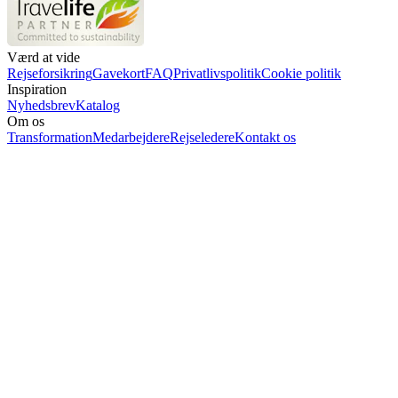
Værd at vide
Rejseforsikring
Gavekort
FAQ
Privatlivspolitik
Cookie politik
Inspiration
Nyhedsbrev
Katalog
Om os
Transformation
Medarbejdere
Rejseledere
Kontakt os