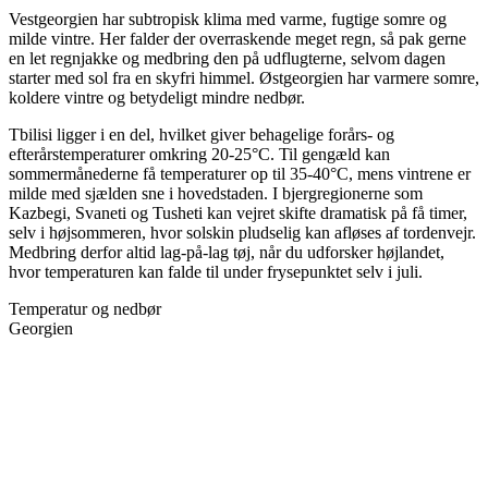
Vestgeorgien har subtropisk klima med varme, fugtige somre og
milde vintre. Her falder der overraskende meget regn, så pak gerne
en let regnjakke og medbring den på udflugterne, selvom dagen
starter med sol fra en skyfri himmel. Østgeorgien har varmere somre,
koldere vintre og betydeligt mindre nedbør.
Tbilisi ligger i en del, hvilket giver behagelige forårs- og
efterårstemperaturer omkring 20-25°C. Til gengæld kan
sommermånederne få temperaturer op til 35-40°C, mens vintrene er
milde med sjælden sne i hovedstaden. I bjergregionerne som
Kazbegi, Svaneti og Tusheti kan vejret skifte dramatisk på få timer,
selv i højsommeren, hvor solskin pludselig kan afløses af tordenvejr.
Medbring derfor altid lag-på-lag tøj, når du udforsker højlandet,
hvor temperaturen kan falde til under frysepunktet selv i juli.
Temperatur og nedbør
Georgien