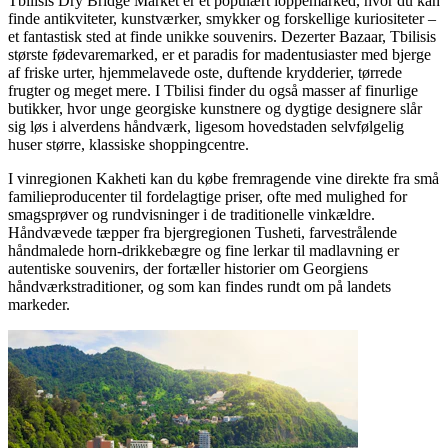
Tbilisis Dry Bridge Market er et populært loppemarked, hvor du kan
finde antikviteter, kunstværker, smykker og forskellige kuriositeter –
et fantastisk sted at finde unikke souvenirs. Dezerter Bazaar, Tbilisis
største fødevaremarked, er et paradis for madentusiaster med bjerge
af friske urter, hjemmelavede oste, duftende krydderier, tørrede
frugter og meget mere. I Tbilisi finder du også masser af finurlige
butikker, hvor unge georgiske kunstnere og dygtige designere slår
sig løs i alverdens håndværk, ligesom hovedstaden selvfølgelig
huser større, klassiske shoppingcentre.
I vinregionen Kakheti kan du købe fremragende vine direkte fra små
familieproducenter til fordelagtige priser, ofte med mulighed for
smagsprøver og rundvisninger i de traditionelle vinkældre.
Håndvævede tæpper fra bjergregionen Tusheti, farvestrålende
håndmalede horn-drikkebægre og fine lerkar til madlavning er
autentiske souvenirs, der fortæller historier om Georgiens
håndværkstraditioner, og som kan findes rundt om på landets
markeder.