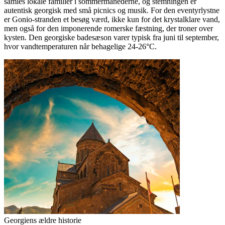
samles lokale familier i sommermånederne, og stemningen er
autentisk georgisk med små picnics og musik. For den eventyrlystne
er Gonio-stranden et besøg værd, ikke kun for det krystalklare vand,
men også for den imponerende romerske fæstning, der troner over
kysten. Den georgiske badesæson varer typisk fra juni til september,
hvor vandtemperaturen når behagelige 24-26°C.
Georgiens ældre historie