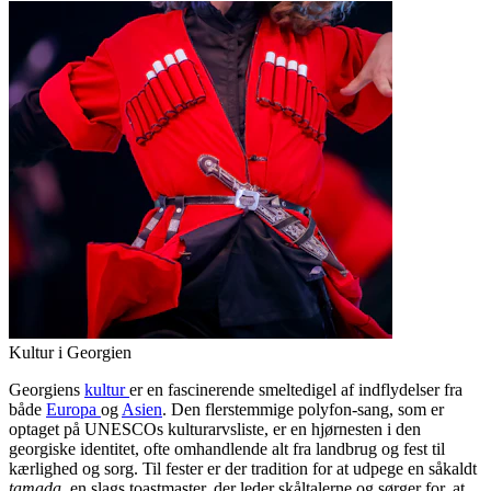
Kultur i Georgien
Georgiens
kultur
er en fascinerende smeltedigel af indflydelser fra
både
Europa
og
Asien
. Den flerstemmige polyfon-sang, som er
optaget på UNESCOs kulturarvsliste, er en hjørnesten i den
georgiske identitet, ofte omhandlende alt fra landbrug og fest til
kærlighed og sorg. Til fester er der tradition for at udpege en såkaldt
tamada
, en slags toastmaster, der leder skåltalerne og sørger for, at