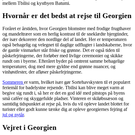
mellem Tbilisi og kystbyen Batumi.
Hvornår er det bedst at rejse til Georgien
Foråret er årstiden, hvor Georgien blomstrer med frodige frugthaver
og mandeltræer som en herlig kontrast til de sneklædte bjergtinder,
der især dekorerer den nordlige del af landet. Her er temperaturen
også behagelig og velegnet til daglige udflugter i landskaberne, hvor
de gamle vinmarker står friske og grønne. Det er også tiden til
påskefejringerne, der forløber med livlige ceremonier og skikke
rundt om i byerne. Efteråret byder på omtrent samme behagelige
temperaturer, dog med mere gyldne end grønne nuancer, og
vinhøstfester, der afløser påskefejringerne.
Sommeren
er varm, hvilket især gør Sortehavskysten til et populært
feriemål for badelystne rejsende. Tbilisi kan blive meget varm at
begive sig rundt i, så her er det en god idé med pitstops på byens
små caféer og skyggefulde pladser. Vinteren er skiløbssæson og
samtidig tidspunktet at rejse på, hvis du vil opleve landet blottet for
turister eller godt kunne tænke dig at opleve georgiernes fejring af
jul og nytår
.
Vejret i Georgien