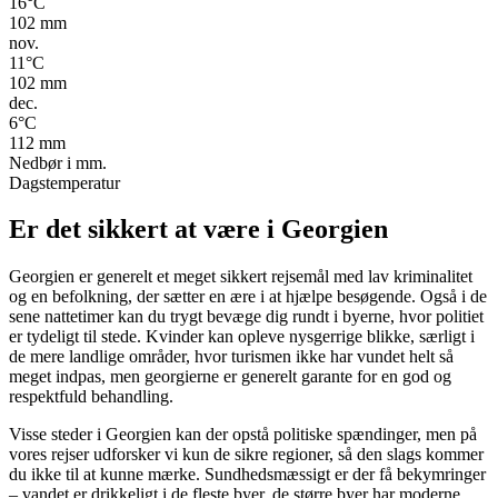
16
°C
102
mm
nov.
11
°C
102
mm
dec.
6
°C
112
mm
Nedbør i mm.
Dagstemperatur
Er det sikkert at være i Georgien
Georgien er generelt et meget sikkert rejsemål med lav kriminalitet
og en befolkning, der sætter en ære i at hjælpe besøgende. Også i de
sene nattetimer kan du trygt bevæge dig rundt i byerne, hvor politiet
er tydeligt til stede. Kvinder kan opleve nysgerrige blikke, særligt i
de mere landlige områder, hvor turismen ikke har vundet helt så
meget indpas, men georgierne er generelt garante for en god og
respektfuld behandling.
Visse steder i Georgien kan der opstå politiske spændinger, men på
vores rejser udforsker vi kun de sikre regioner, så den slags kommer
du ikke til at kunne mærke. Sundhedsmæssigt er der få bekymringer
– vandet er drikkeligt i de fleste byer, de større byer har moderne