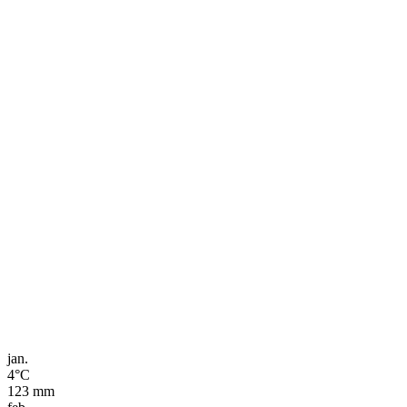
jan.
4
°C
123
mm