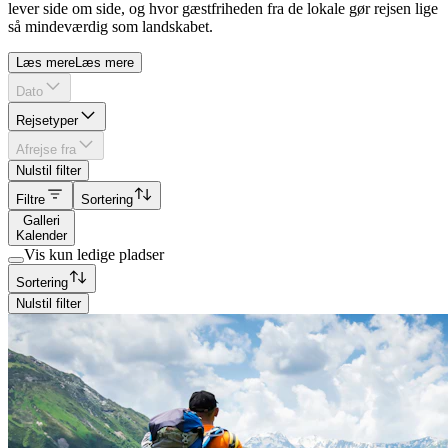
lever side om side, og hvor gæstfriheden fra de lokale gør rejsen lige
så mindeværdig som landskabet.
Læs mere
Læs mere
Dato
Rejsetyper
Afrejse fra
Nulstil filter
Filtre
Sortering
Galleri
Kalender
Vis kun ledige pladser
Sortering
Nulstil filter