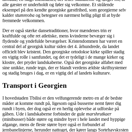
alle gæster er underholdt og føler sig velkomne. Et strålende
eksempel på den kendte georgiske gæstfrihed, som georgierne selv
kalder
stumreoba
og betegner en nærmest hellig pligt til at byde
fremmede velkommen.
Der er også stærke dansetraditioner, hvor mændenes trin er
kraftfulde og ofte ret atletiske, mens kvinderne bevæger sig i
flydende og yndefulde bevægelser. Kristendommen har været en
central del af georgisk kultur siden det 4. århundrede, da landet
officielt blev kristent. Den georgiske ortodokse kirke spiller stadig
en vigtig rolle i samfundet, og det er tydeligt i de mange kirker og
klostre, der pryder landskaberne. Også det georgiske alfabet med
sine unikke, runde tegn, der er blandt verdens ældste skriftsystemer
og stadig bruges i dag, er en vigtig del af landets kulturarv.
Transport i Georgien
I hovedstaden Tbilisi er den velfungerende metro en af de bedste
måder at komme rundt på, ligesom også busserne nemt fører dig
rundt i byen, der dog også er en herlig oplevelse at udforske på
gåben. Ude i landskaberne forbinder de gule
marshrutkaer
(minibusser) både større og mindre byer i hele landet med hyppige
afgange, mens de fleste større byer også er forbundet af
jernbanelinjerne, herunder nattoget, der kører langs Sortehavskysten