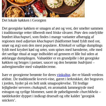
Det lokale køkken i Georgien
Det georgiske køkken er smagen af øst og vest, der smelter sammen
i traditionsrige retter tilberedt med friske råvarer. Prøv den ostefyldte
brødret
khachapuri
, som findes i mange varianter afhængig af
regionen med
adjarian khachapuri
(bådformet brød fyldt med ost,
smør og æg) som den mest populære.
Khinkali
er saftige dumplings
fyldt med krydret kød og urter, som spises med hænderne, ofte med
det særlige ritual at suge indholdet ud gennem et lille hul uden at
ødelægge dumplingen. Valnødder er en grundpille i det georgiske
køkken og bruges i pastaer, saucer og den berømte
badrijani
–
aubergineruller med valnøddecreme.
Især er georgierne berømte for deres
vinkultur
, der er blandt verdens
ældste. De traditionelle kvevri-vine, gæret i lerkrukker, der begraves
i jorden, byder på en helt unik smagsoplevelse. Til festlige
lejligheder serveres
chakapuli
, en aromatisk lammegryde med
estragon og syrlige blommer, samt de pølselignende
churchkhela
–
nøddekæder dyppet i indkogt druesaft og ofte kaldet ’georgisk
snickers’.