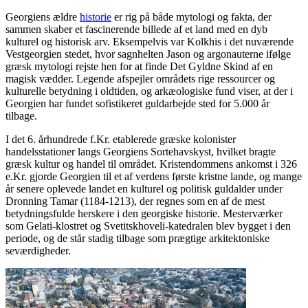
Georgiens ældre
historie
er rig på både mytologi og fakta, der
sammen skaber et fascinerende billede af et land med en dyb
kulturel og historisk arv. Eksempelvis var Kolkhis i det nuværende
Vestgeorgien stedet, hvor sagnhelten Jason og argonauterne ifølge
græsk mytologi rejste hen for at finde Det Gyldne Skind af en
magisk vædder. Legende afspejler områdets rige ressourcer og
kulturelle betydning i oldtiden, og arkæologiske fund viser, at der i
Georgien har fundet sofistikeret guldarbejde sted for 5.000 år
tilbage.
I det 6. århundrede f.Kr. etablerede græske kolonister
handelsstationer langs Georgiens Sortehavskyst, hvilket bragte
græsk kultur og handel til området. Kristendommens ankomst i 326
e.Kr. gjorde Georgien til et af verdens første kristne lande, og mange
år senere oplevede landet en kulturel og politisk guldalder under
Dronning Tamar (1184-1213), der regnes som en af de mest
betydningsfulde herskere i den georgiske historie. Mesterværker
som Gelati-klostret og Svetitskhoveli-katedralen blev bygget i den
periode, og de står stadig tilbage som prægtige arkitektoniske
seværdigheder.