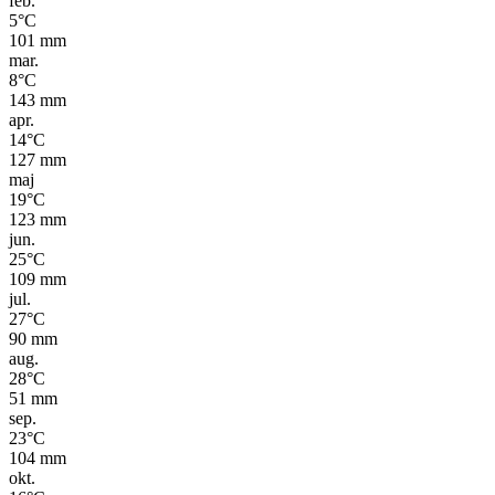
feb.
5
°C
101
mm
mar.
8
°C
143
mm
apr.
14
°C
127
mm
maj
19
°C
123
mm
jun.
25
°C
109
mm
jul.
27
°C
90
mm
aug.
28
°C
51
mm
sep.
23
°C
104
mm
okt.