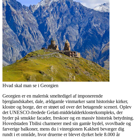
Hvad skal man se i Georgien
Georgien er en malerisk smeltedigel af imponerende
bjerglandskaber, dale, ældgamle vinmarker samt historiske kirker,
klostre og borge, der er strøet ud over det betagende sceneri. Oplev
det UNESCO-fredede Gelati-middelalderklosterkompleks, der
byder på smukke facader, freskoer og en massiv historisk betydning.
Hovedstaden Tbilisi charmerer med sin gamle bydel, svovlbade og
farverige balkoner, mens du i vinregionen Kakheti bevæger dig
rundt i et område, hvor druerne er blevet dyrket hele 8.000 år