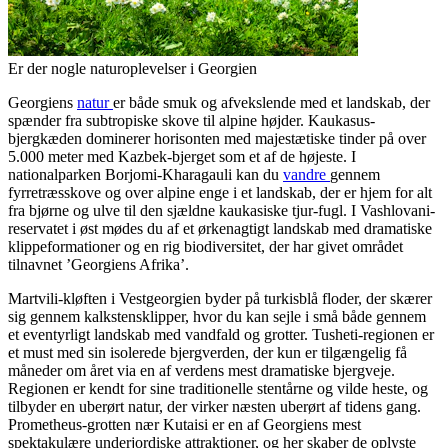
Er der nogle naturoplevelser i Georgien
Georgiens
natur
er både smuk og afvekslende med et landskab, der
spænder fra subtropiske skove til alpine højder. Kaukasus-
bjergkæden dominerer horisonten med majestætiske tinder på over
5.000 meter med Kazbek-bjerget som et af de højeste. I
nationalparken Borjomi-Kharagauli kan du
vandre
gennem
fyrretræsskove og over alpine enge i et landskab, der er hjem for alt
fra bjørne og ulve til den sjældne kaukasiske tjur-fugl. I Vashlovani-
reservatet i øst mødes du af et ørkenagtigt landskab med dramatiske
klippeformationer og en rig biodiversitet, der har givet området
tilnavnet ’Georgiens Afrika’.
Martvili-kløften i Vestgeorgien byder på turkisblå floder, der skærer
sig gennem kalkstensklipper, hvor du kan sejle i små både gennem
et eventyrligt landskab med vandfald og grotter. Tusheti-regionen er
et must med sin isolerede bjergverden, der kun er tilgængelig få
måneder om året via en af verdens mest dramatiske bjergveje.
Regionen er kendt for sine traditionelle stentårne og vilde heste, og
tilbyder en uberørt natur, der virker næsten uberørt af tidens gang.
Prometheus-grotten nær Kutaisi er en af Georgiens mest
spektakulære underjordiske attraktioner, og her skaber de oplyste