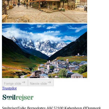
Forrige slide
Næste slide
Trustpilot
Smilrejser
Folke Bernadottes Allé 5
2100 København Ø
Danmark