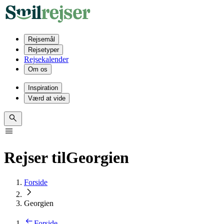
Rejsemål
Rejsetyper
Rejsekalender
Om os
Inspiration
Værd at vide
Rejser til
Georgien
Forside
Georgien
Forside