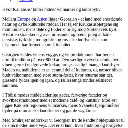
Hvor Kaukasus’ tinder møder vinmarker og landsbyliv
Mellem
Europa
og
Asien
ligger Georgien - et land med enestående
natur og dybe kulturelle rødder. Her rejser Kaukasusbjergene sig
mod himlen, mens dale og floder snor sig mod Sortehavets kyst.
Historien strækker sig over årtusinder og bærer præg af både
persiske, tyrkiske, mongolske og russiske indflydelser, som
tilsammen har formet en unik identitet.
Georgien kaldes vinens vugge, og vinproduktionen har her en
ubrudt tradition på over 8000 år. Den særlige kvevri-metode, hvor
vinen gærer i nedgravede lerkar, bruges stadig i mange landsbyer.
Maden og måltiderne er en central del af kulturen, og gæster bliver
budt velkommen med store supra-fester, hvor retterne står tæt,
glassene fyldes igen og igen, og fællessange binder selskabet
sammen.
I Tbilisi mødes middelalderlige gader, farverige facader og
svovlbadstraditioner med et moderne café- og kunstliv. Mod øst
ligger Kakheti-regionens vinmarker, mens Svanetis bjergområder
byder på dramatiske landskaber og gamle vagttårne.
Med Smilrejser udforsker vi Georgien fra de kendte højdepunkter til
de små møder undervejs. Det er et land, hvor tradition og fornyelse