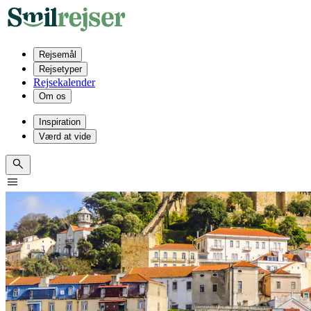
Rejsemål
Rejsetyper
Rejsekalender
Om os
Inspiration
Værd at vide