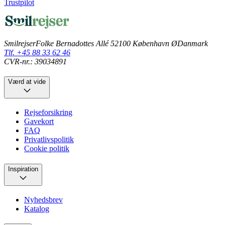
Trustpilot
Smilrejser
Folke Bernadottes Allé 5
2100 København Ø
Danmark
Tlf. +45 88 33 62 46
CVR-nr.: 39034891
Værd at vide
Rejseforsikring
Gavekort
FAQ
Privatlivspolitik
Cookie politik
Inspiration
Nyhedsbrev
Katalog