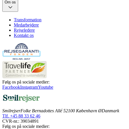
Om os
Transformation
Medarbejdere
Rejseledere
Kontakt os
Følg os på sociale medier:
Facebook
Instagram
Youtube
Smilrejser
Folke Bernadottes Allé 5
2100 København Ø
Danmark
Tlf. +45 88 33 62 46
CVR-nr.: 39034891
Følg os på sociale medier: