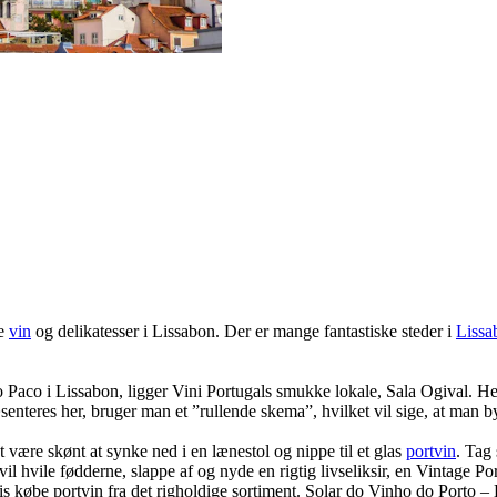
ke
vin
og delikatesser i Lissabon. Der er mange fantastiske steder i
Lissa
o Paco i Lissabon, ligger Vini Portugals smukke lokale, Sala Ogival. Her
æsenteres her, bruger man et ”rullende skema”, hvilket vil sige, at man b
 være skønt at synke ned i en lænestol og nippe til et glas
portvin
. Tag
e vil hvile fødderne, slappe af og nyde en rigtig livseliksir, en Vintage
vis købe portvin fra det righoldige sortiment. Solar do Vinho do Porto 