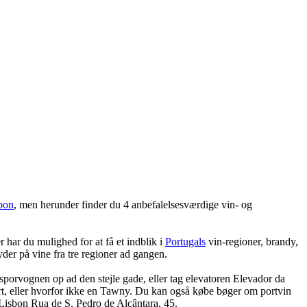
bon
, men herunder finder du 4 anbefalelsesværdige vin- og
 har du mulighed for at få et indblik i
Portugals
vin-regioner, brandy,
yder på vine fra tre regioner ad gangen.
 sporvognen op ad den stejle gade, eller tag elevatoren Elevador da
 Port, eller hvorfor ikke en Tawny. Du kan også købe bøger om portvin
– Lisbon Rua de S. Pedro de Alcântara, 45.