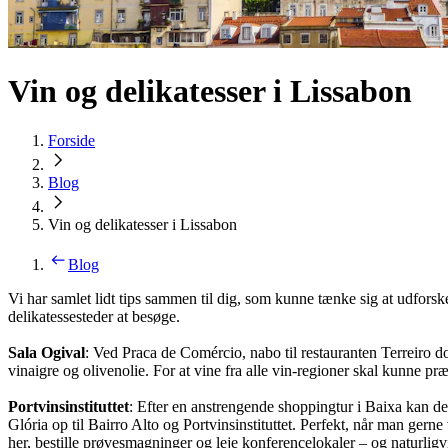
Vin og delikatesser i Lissabon
Forside
Blog
Vin og delikatesser i Lissabon
Blog
Vi har samlet lidt tips sammen til dig, som kunne tænke sig at udfors
delikatessesteder at besøge.
Sala Ogival
: Ved Praca de Comércio, nabo til restauranten Terreiro d
vinaigre og olivenolie. For at vine fra alle vin-regioner skal kunne pr
Portvinsinstituttet
: Efter en anstrengende shoppingtur i Baixa kan det
Glória op til Bairro Alto og Portvinsinstituttet. Perfekt, når man gern
her, bestille prøvesmagninger og leje konferencelokaler – og naturlig