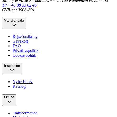
Smilrejser
Folke Bernadottes Allé 5
2100 København Ø
Danmark
Tlf. +45 88 33 62 46
CVR-nr.: 39034891
Værd at vide
Rejseforsikring
Gavekort
FAQ
Privatlivspolitik
Cookie politik
Inspiration
Nyhedsbrev
Katalog
Om os
Transformation