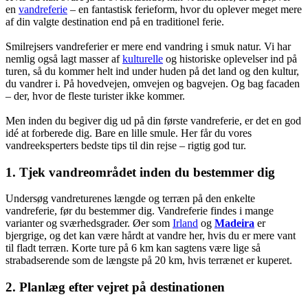
en
vandreferie
– en fantastisk ferieform, hvor du oplever meget mere
af din valgte destination end på en traditionel ferie.
Smilrejsers vandreferier er mere end vandring i smuk natur. Vi har
nemlig også lagt masser af
kulturelle
og historiske oplevelser ind på
turen, så du kommer helt ind under huden på det land og den kultur,
du vandrer i. På hovedvejen, omvejen og bagvejen. Og bag facaden
– der, hvor de fleste turister ikke kommer.
Men inden du begiver dig ud på din første vandreferie, er det en god
idé at forberede dig. Bare en lille smule. Her får du vores
vandreeksperters bedste tips til din rejse – rigtig god tur.
1. Tjek vandreområdet inden du bestemmer dig
Undersøg vandreturenes længde og terræn på den enkelte
vandreferie, før du bestemmer dig. Vandreferie findes i mange
varianter og sværhedsgrader. Øer som
Irland
og
Madeira
er
bjergrige, og det kan være hårdt at vandre her, hvis du er mere vant
til fladt terræn. Korte ture på 6 km kan sagtens være lige så
strabadserende som de længste på 20 km, hvis terrænet er kuperet.
2. Planlæg efter vejret på destinationen