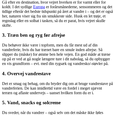
Gå efter en destination, hvor vejret hverken er for varmt eller for
koldt. I det sydlige
Europa
er forårsmånederne, sensommeren og det
tidlige efterår det bedste tidspunkt på året at vandre i – og det er også
her, naturen viser sig fra sin smukkeste side. Husk en let trøje, et
regnslag eller en solhat i tasken, så du er parat, hvis vejret skulle
skifte.
3. Træn ben og ryg før afrejse
Du behøver ikke være i topform, men du får mest ud af din
vandreferie, hvis du har trænet bare en smule inden afrejse. Så
slipper du (måske) for ømme ben hele vejen. En god måde at træne
op på er ved at gå nogle længere ture i dit nabolag, så du opbygger
en vis grundform – evt. med din rygsæk og vandresko/-støvler på.
4. Overvej vandrestave
Det er smag og behag, om du bryder dig om at bruge vandrestave på
vandreferien. De kan imidlertid være en fordel i meget ujævnt
terræn og aflaste undervejs – uanset hvilken form du er i.
5. Vand, snacks og solcreme
Du sveder, når du vandrer – også selv om det måske ikke føles