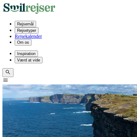
Rejsemål
Rejsetyper
Rejsekalender
Om os
Inspiration
Værd at vide