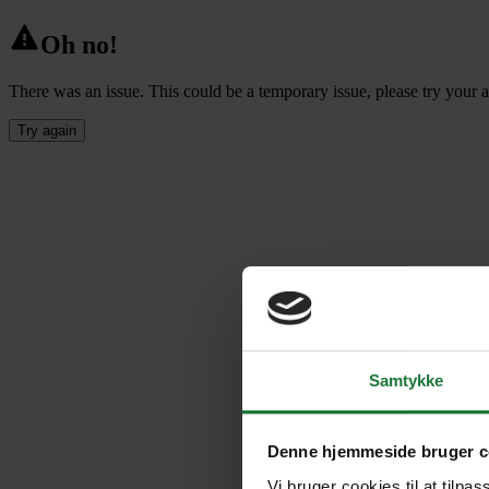
Oh no!
There was an issue. This could be a temporary issue, please try your a
Try again
Samtykke
Denne hjemmeside bruger c
Vi bruger cookies til at tilpas