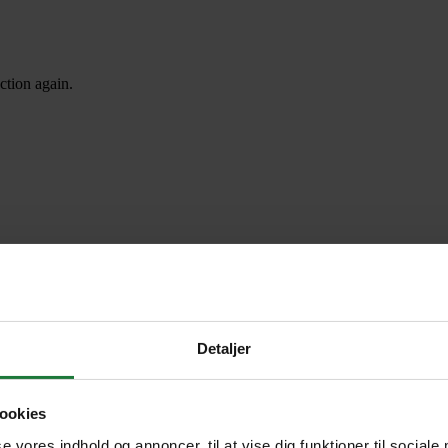
ction again.
Detaljer
ookies
se vores indhold og annoncer, til at vise dig funktioner til sociale