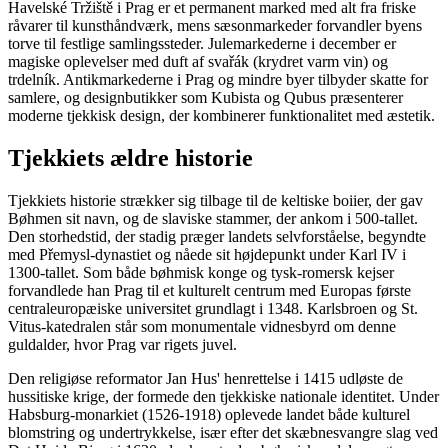
Havelské Tržiště i Prag er et permanent marked med alt fra friske
råvarer til kunsthåndværk, mens sæsonmarkeder forvandler byens
torve til festlige samlingssteder. Julemarkederne i december er
magiske oplevelser med duft af svařák (krydret varm vin) og
trdelník. Antikmarkederne i Prag og mindre byer tilbyder skatte for
samlere, og designbutikker som Kubista og Qubus præsenterer
moderne tjekkisk design, der kombinerer funktionalitet med æstetik.
Tjekkiets ældre historie
Tjekkiets historie strækker sig tilbage til de keltiske boiier, der gav
Bøhmen sit navn, og de slaviske stammer, der ankom i 500-tallet.
Den storhedstid, der stadig præger landets selvforståelse, begyndte
med Přemysl-dynastiet og nåede sit højdepunkt under Karl IV i
1300-tallet. Som både bøhmisk konge og tysk-romersk kejser
forvandlede han Prag til et kulturelt centrum med Europas første
centraleuropæiske universitet grundlagt i 1348. Karlsbroen og St.
Vitus-katedralen står som monumentale vidnesbyrd om denne
guldalder, hvor Prag var rigets juvel.
Den religiøse reformator Jan Hus' henrettelse i 1415 udløste de
hussitiske krige, der formede den tjekkiske nationale identitet. Under
Habsburg-monarkiet (1526-1918) oplevede landet både kulturel
blomstring og undertrykkelse, især efter det skæbnesvangre slag ved