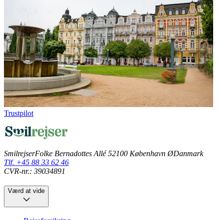
Trustpilot
Smilrejser
Folke Bernadottes Allé 5
2100 København Ø
Danmark
Tlf. +45 88 33 62 46
CVR-nr.: 39034891
Værd at vide