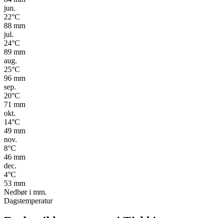
jun.
22
°C
88
mm
jul.
24
°C
89
mm
aug.
25
°C
96
mm
sep.
20
°C
71
mm
okt.
14
°C
49
mm
nov.
8
°C
46
mm
dec.
4
°C
53
mm
Nedbør i mm.
Dagstemperatur