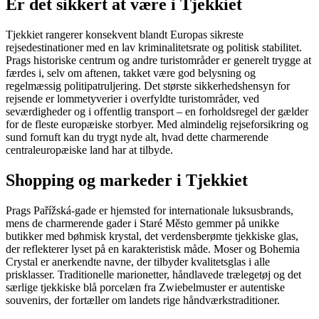
Er det sikkert at være i Tjekkiet
Tjekkiet rangerer konsekvent blandt Europas sikreste
rejsedestinationer med en lav kriminalitetsrate og politisk stabilitet.
Prags historiske centrum og andre turistområder er generelt trygge at
færdes i, selv om aftenen, takket være god belysning og
regelmæssig politipatruljering. Det største sikkerhedshensyn for
rejsende er lommetyverier i overfyldte turistområder, ved
seværdigheder og i offentlig transport – en forholdsregel der gælder
for de fleste europæiske storbyer. Med almindelig rejseforsikring og
sund fornuft kan du trygt nyde alt, hvad dette charmerende
centraleuropæiske land har at tilbyde.
Shopping og markeder i Tjekkiet
Prags Pařížská-gade er hjemsted for internationale luksusbrands,
mens de charmerende gader i Staré Město gemmer på unikke
butikker med bøhmisk krystal, det verdensberømte tjekkiske glas,
der reflekterer lyset på en karakteristisk måde. Moser og Bohemia
Crystal er anerkendte navne, der tilbyder kvalitetsglas i alle
prisklasser. Traditionelle marionetter, håndlavede trælegetøj og det
særlige tjekkiske blå porcelæn fra Zwiebelmuster er autentiske
souvenirs, der fortæller om landets rige håndværkstraditioner.