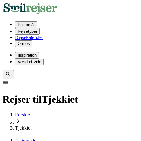
Rejsemål
Rejsetyper
Rejsekalender
Om os
Inspiration
Værd at vide
Rejser til
Tjekkiet
Forside
Tjekkiet
Forside