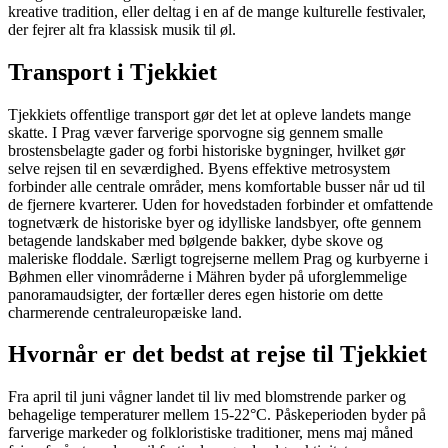
kreative tradition, eller deltag i en af de mange kulturelle festivaler,
der fejrer alt fra klassisk musik til øl.
Transport i Tjekkiet
Tjekkiets offentlige transport gør det let at opleve landets mange
skatte. I Prag væver farverige sporvogne sig gennem smalle
brostensbelagte gader og forbi historiske bygninger, hvilket gør
selve rejsen til en seværdighed. Byens effektive metrosystem
forbinder alle centrale områder, mens komfortable busser når ud til
de fjernere kvarterer. Uden for hovedstaden forbinder et omfattende
tognetværk de historiske byer og idylliske landsbyer, ofte gennem
betagende landskaber med bølgende bakker, dybe skove og
maleriske floddale. Særligt togrejserne mellem Prag og kurbyerne i
Bøhmen eller vinområderne i Mähren byder på uforglemmelige
panoramaudsigter, der fortæller deres egen historie om dette
charmerende centraleuropæiske land.
Hvornår er det bedst at rejse til Tjekkiet
Fra april til juni vågner landet til liv med blomstrende parker og
behagelige temperaturer mellem 15-22°C. Påskeperioden byder på
farverige markeder og folkloristiske traditioner, mens maj måned