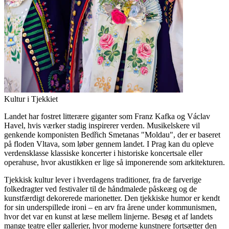
Kultur i Tjekkiet
Landet har fostret litterære giganter som Franz Kafka og Václav
Havel, hvis værker stadig inspirerer verden. Musikelskere vil
genkende komponisten Bedřich Smetanas "Moldau", der er baseret
på floden Vltava, som løber gennem landet. I Prag kan du opleve
verdensklasse klassiske koncerter i historiske koncertsale eller
operahuse, hvor akustikken er lige så imponerende som arkitekturen.
Tjekkisk kultur lever i hverdagens traditioner, fra de farverige
folkedragter ved festivaler til de håndmalede påskeæg og de
kunstfærdigt dekorerede marionetter. Den tjekkiske humor er kendt
for sin underspillede ironi – en arv fra årene under kommunismen,
hvor det var en kunst at læse mellem linjerne. Besøg et af landets
mange teatre eller gallerier, hvor moderne kunstnere fortsætter den