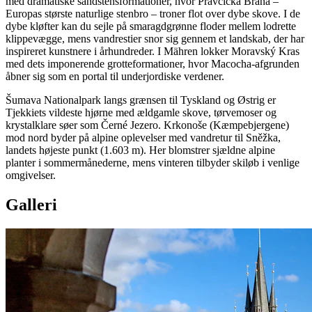
med dramatiske sandstensformationer, hvor Pravčická Brána –
Europas største naturlige stenbro – troner flot over dybe skove. I de
dybe kløfter kan du sejle på smaragdgrønne floder mellem lodrette
klippevægge, mens vandrestier snor sig gennem et landskab, der har
inspireret kunstnere i århundreder. I Mähren lokker Moravský Kras
med dets imponerende grotteformationer, hvor Macocha-afgrunden
åbner sig som en portal til underjordiske verdener.
Šumava Nationalpark langs grænsen til Tyskland og Østrig er
Tjekkiets vildeste hjørne med ældgamle skove, tørvemoser og
krystalklare søer som Černé Jezero. Krkonoše (Kæmpebjergene)
mod nord byder på alpine oplevelser med vandretur til Sněžka,
landets højeste punkt (1.603 m). Her blomstrer sjældne alpine
planter i sommermånederne, mens vinteren tilbyder skiløb i venlige
omgivelser.
Galleri