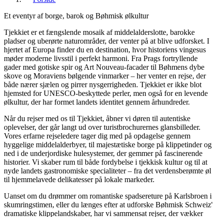
Et eventyr af borge, barok og Bøhmisk ølkultur
Tjekkiet er et fængslende mosaik af middelalderslotte, barokke
pladser og uberørte naturområder, der venter på at blive udforsket. I
hjertet af Europa finder du en destination, hvor historiens vingesus
møder moderne livsstil i perfekt harmoni. Fra Prags fortryllende
gader med gotiske spir og Art Nouveau-facader til Bøhmens dybe
skove og Moraviens bølgende vinmarker – her venter en rejse, der
både nærer sjælen og pirrer nysgerrigheden. Tjekkiet er ikke blot
hjemsted for UNESCO-beskyttede perler, men også for en levende
ølkultur, der har formet landets identitet gennem århundreder.
Når du rejser med os til Tjekkiet, åbner vi døren til autentiske
oplevelser, der går langt ud over turistbrochurernes glansbilleder.
Vores erfarne rejseledere tager dig med på opdagelse gennem
hyggelige middelalderbyer, til majestætiske borge på klippetinder og
ned i de underjordiske hulesystemer, der gemmer på fascinerende
historier. Vi skaber rum til både fordybelse i tjekkisk kultur og til at
nyde landets gastronomiske specialiteter – fra det verdensberømte øl
til hjemmelavede delikatesser på lokale markeder.
Uanset om du drømmer om romantiske spadsereture på Karlsbroen i
skumringstimen, eller du længes efter at udforske Bøhmisk Schweiz'
dramatiske klippelandskaber, har vi sammensat rejser, der vækker