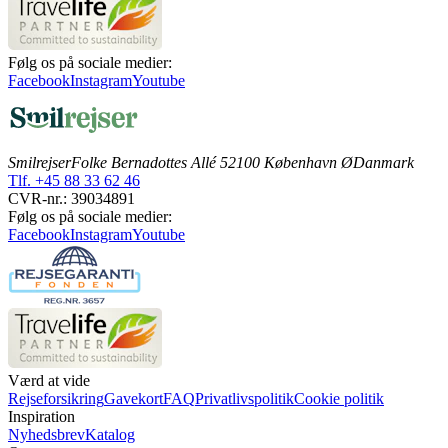
Følg os på sociale medier:
Facebook
Instagram
Youtube
Smilrejser
Folke Bernadottes Allé 5
2100 København Ø
Danmark
Tlf. +45 88 33 62 46
CVR-nr.: 39034891
Følg os på sociale medier:
Facebook
Instagram
Youtube
Værd at vide
Rejseforsikring
Gavekort
FAQ
Privatlivspolitik
Cookie politik
Inspiration
Nyhedsbrev
Katalog