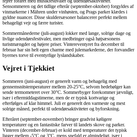
fejrer foråret med musikfestivaler og udendørsaktiviteter.
Sensommeren og det tidlige efterår (september-oktober) forgyldes af
vinmarkerne i Mähren under vinhøsten, og Prags parker klædes i
gyldne nuancer. Disse skuldersæsoner balancerer perfekt mellem
behageligt vejr og færre turister.
Sommermånederne (juli-august) lokker med lange, solrige dage og
livlige udendørsfestivaler, men medbringer også højsæsonens
turistmængder og højere priser. Vintereventyret fra december til
februar har sin helt egen charme med julemarkederne, der forvandler
byernes torve til eventyrlige lyslandskaber.
Vejret i Tjekkiet
Sommeren (juni-august) er generelt varm og behagelig med
gennemsnitstemperaturer mellem 20-25°C, selvom hedebølger kan
sende termometeret over 30°C. Sommerbyger forekommer jævnligt,
især i eftermiddagstimerne, men de er typisk kortvarige og
efterfølges af klar himmel. Juli er generelt den varmeste og mest
solrige måned, perfekt til udendørsaktiviteter og byforskning.
Efteråret (september-november) bringer gradvist køligere
temperaturer og en fantastiske farver til landets skove og parker.
Vinteren (december-februar) er kold med temperaturer der typisk
ligger mellem -5°C og 3°C, mens snefald er almindeligt, især i