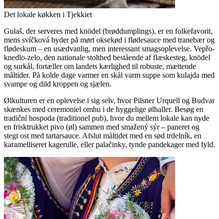
Det lokale køkken i Tjekkiet
Gulaš, der serveres med knödel (brøddumplings), er en folkefavorit,
mens svíčková byder på mørt oksekød i flødesauce med tranebær og
flødeskum – en usædvanlig, men interessant smagsoplevelse. Vepřo-
knedlo-zelo, den nationale stolthed bestående af flæskesteg, knödel
og surkål, fortæller om landets kærlighed til robuste, mættende
måltider. På kolde dage varmer en skål varm suppe som kulajda med
svampe og dild kroppen og sjælen.
Ølkulturen er en oplevelse i sig selv, hvor Pilsner Urquell og Budvar
skænkes med ceremoniel omhu i de hyggelige ølhaller. Besøg en
tradiční hospoda (traditionel pub), hvor du mellem lokale kan nyde
en frisktrukket pivo (øl) sammen med smažený sýr – paneret og
stegt ost med tartarsauce. Afslut måltidet med en sød trdelník, en
karamelliseret kagerulle, eller palačinky, tynde pandekager med fyld.