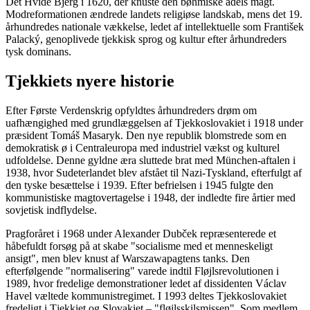
Det Hvide Bjerg i 1620, der knuste den bøhmiske adels magt.
Modreformationen ændrede landets religiøse landskab, mens det 19.
århundredes nationale vækkelse, ledet af intellektuelle som František
Palacký, genoplivede tjekkisk sprog og kultur efter århundreders
tysk dominans.
Tjekkiets nyere historie
Efter Første Verdenskrig opfyldtes århundreders drøm om
uafhængighed med grundlæggelsen af Tjekkoslovakiet i 1918 under
præsident Tomáš Masaryk. Den nye republik blomstrede som en
demokratisk ø i Centraleuropa med industriel vækst og kulturel
udfoldelse. Denne gyldne æra sluttede brat med München-aftalen i
1938, hvor Sudeterlandet blev afstået til Nazi-Tyskland, efterfulgt af
den tyske besættelse i 1939. Efter befrielsen i 1945 fulgte den
kommunistiske magtovertagelse i 1948, der indledte fire årtier med
sovjetisk indflydelse.
Pragforåret i 1968 under Alexander Dubček repræsenterede et
håbefuldt forsøg på at skabe "socialisme med et menneskeligt
ansigt", men blev knust af Warszawapagtens tanks. Den
efterfølgende "normalisering" varede indtil Fløjlsrevolutionen i
1989, hvor fredelige demonstrationer ledet af dissidenten Václav
Havel væltede kommunistregimet. I 1993 deltes Tjekkoslovakiet
fredeligt i Tjekkiet og Slovakiet – "fløjlsskilsmissen". Som medlem