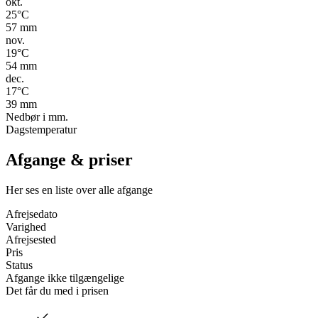
okt.
25
°C
57
mm
nov.
19
°C
54
mm
dec.
17
°C
39
mm
Nedbør i mm.
Dagstemperatur
Afgange & priser
Her ses en liste over alle afgange
Afrejsedato
Varighed
Afrejsested
Pris
Status
Afgange ikke tilgængelige
Det får du med i prisen