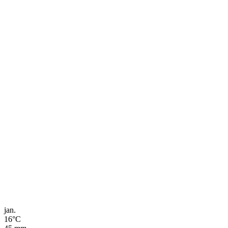
jan.
16
°C