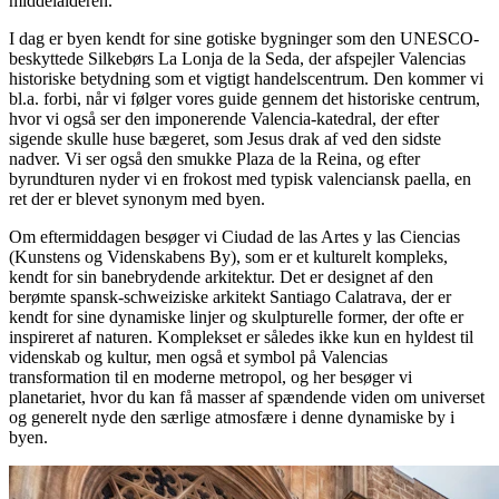
middelalderen.
I dag er byen kendt for sine gotiske bygninger som den UNESCO-
beskyttede Silkebørs La Lonja de la Seda, der afspejler Valencias
historiske betydning som et vigtigt handelscentrum. Den kommer vi
bl.a. forbi, når vi følger vores guide gennem det historiske centrum,
hvor vi også ser den imponerende Valencia-katedral, der efter
sigende skulle huse bægeret, som Jesus drak af ved den sidste
nadver. Vi ser også den smukke Plaza de la Reina, og efter
byrundturen nyder vi en frokost med typisk valenciansk paella, en
ret der er blevet synonym med byen.
Om eftermiddagen besøger vi Ciudad de las Artes y las Ciencias
(Kunstens og Videnskabens By), som er et kulturelt kompleks,
kendt for sin banebrydende arkitektur. Det er designet af den
berømte spansk-schweiziske arkitekt Santiago Calatrava, der er
kendt for sine dynamiske linjer og skulpturelle former, der ofte er
inspireret af naturen. Komplekset er således ikke kun en hyldest til
videnskab og kultur, men også et symbol på Valencias
transformation til en moderne metropol, og her besøger vi
planetariet, hvor du kan få masser af spændende viden om universet
og generelt nyde den særlige atmosfære i denne dynamiske by i
byen.