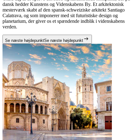
dansk hedder Kunstens og Videnskabens By. Et arkitektonisk
mesterværk skabt af den spansk-schweiziske arkitekt Santiago
Calatrava, og som imponerer med sit futuristiske design og
planetarium, der giver os et spændende indblik i videnskabens
verden.
Se næste højdepunkt
Se næste højdepunkt