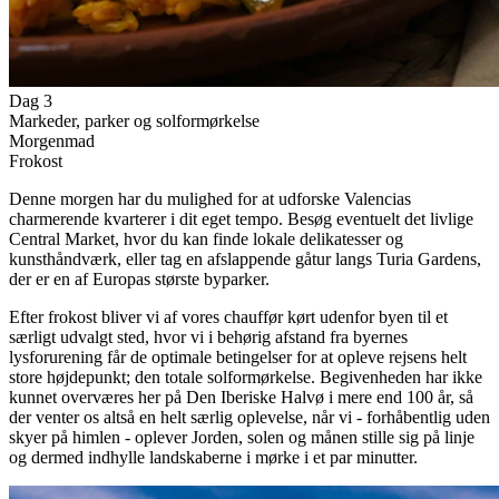
Dag 3
Markeder, parker og solformørkelse
Morgenmad
Frokost
Denne morgen har du mulighed for at udforske Valencias
charmerende kvarterer i dit eget tempo. Besøg eventuelt det livlige
Central Market, hvor du kan finde lokale delikatesser og
kunsthåndværk, eller tag en afslappende gåtur langs Turia Gardens,
der er en af Europas største byparker.
Efter frokost bliver vi af vores chauffør kørt udenfor byen til et
særligt udvalgt sted, hvor vi i behørig afstand fra byernes
lysforurening får de optimale betingelser for at opleve rejsens helt
store højdepunkt; den totale solformørkelse. Begivenheden har ikke
kunnet overværes her på Den Iberiske Halvø i mere end 100 år, så
der venter os altså en helt særlig oplevelse, når vi - forhåbentlig uden
skyer på himlen - oplever Jorden, solen og månen stille sig på linje
og dermed indhylle landskaberne i mørke i et par minutter.