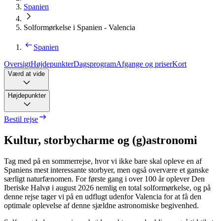
Spanien
Solformørkelse i Spanien - Valencia
Spanien
Oversigt
Højdepunkter
Dagsprogram
Afgange og priser
Kort
Værd at vide
Højdepunkter
Bestil rejse
K
ultur, storbycharme og (g)astronomi
Tag med på en sommerrejse, hvor vi ikke bare skal opleve en af
Spaniens mest interessante storbyer, men også overvære et ganske
særligt naturfænomen. For første gang i over 100 år oplever Den
Iberiske Halvø i august 2026 nemlig en total solformørkelse, og på
denne rejse tager vi på en udflugt udenfor Valencia for at få den
optimale oplevelse af denne sjældne astronomiske begivenhed.