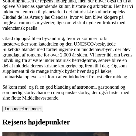
Solformørkelsen er rejsens højdepunkt, men der bliver også tid til at
opleve Valencias spændende kultur, historie og arkitektur. Her har vi
inkluderet entréen til planetariet i det futuristiske kulturkompleks
Ciudad de las Artes y las Ciencias, hvor vi kan blive klogere på
nogle af rummets mysterier, ligesom vi skal nyde en frokost med
valenciansk paella.
Glæd dig også til en byvandring, hvor vi kommer forbi
mesterværker som katedralen og den UNESCO-beskyttede
Silkebørs blandet med fortællingerne om middelhavsbyen, der blev
grundlagt af romerne for over 2.000 år siden. Vi hører lidt om byens
udvikling fra at være under maurisk herredømme, senere blive en
del af middelalderens kristne kongerige og frem til i dag. Og som
supplement til de mange indtryk byder hver dag på lækre,
kulinariske oplevelser i form af en inkluderet frokost eller middag.
Så kom med, og få en god blanding af astronomi, gastronomi og
sommerlig storbycharme i den spanske storby, der også frister med
sine flotte Middelhavsstrande.
Læs mere
Læs mere
Rejsens højdepunkter