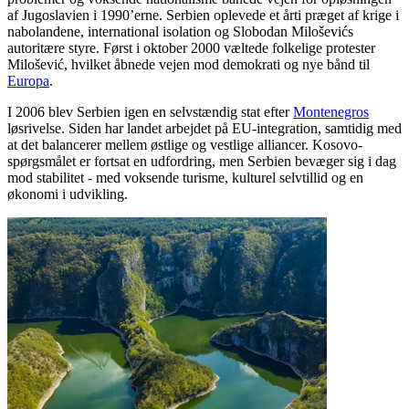
af Jugoslavien i 1990’erne. Serbien oplevede et årti præget af krige i
nabolandene, international isolation og Slobodan Miloševićs
autoritære styre. Først i oktober 2000 væltede folkelige protester
Milošević, hvilket åbnede vejen mod demokrati og nye bånd til
Europa
.
I 2006 blev Serbien igen en selvstændig stat efter
Montenegros
løsrivelse. Siden har landet arbejdet på EU-integration, samtidig med
at det balancerer mellem østlige og vestlige alliancer. Kosovo-
spørgsmålet er fortsat en udfordring, men Serbien bevæger sig i dag
mod stabilitet - med voksende turisme, kulturel selvtillid og en
økonomi i udvikling.