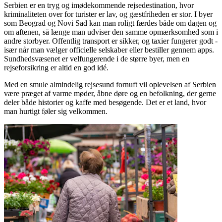
Serbien er en tryg og imødekommende rejsedestination, hvor
kriminaliteten over for turister er lav, og gæstfriheden er stor. I byer
som Beograd og Novi Sad kan man roligt færdes både om dagen og
om aftenen, så længe man udviser den samme opmærksomhed som i
andre storbyer. Offentlig transport er sikker, og taxier fungerer godt -
især når man vælger officielle selskaber eller bestiller gennem apps.
Sundhedsvæsenet er velfungerende i de større byer, men en
rejseforsikring er altid en god idé.
Med en smule almindelig rejsesund fornuft vil oplevelsen af Serbien
være præget af varme møder, åbne døre og en befolkning, der gerne
deler både historier og kaffe med besøgende. Det er et land, hvor
man hurtigt føler sig velkommen.