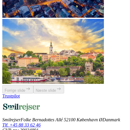
Forrige slide
Næste slide
Trustpilot
Smilrejser
Folke Bernadottes Allé 5
2100 København Ø
Danmark
Tlf. +45 88 33 62 46