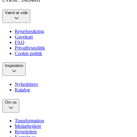
CVR-nr.: 39034891
Værd at vide
Rejseforsikring
Gavekort
FAQ
Privatlivspolitik
Cookie politik
Inspiration
Nyhedsbrev
Katalog
Om os
Transformation
Medarbejdere
Rejseledere