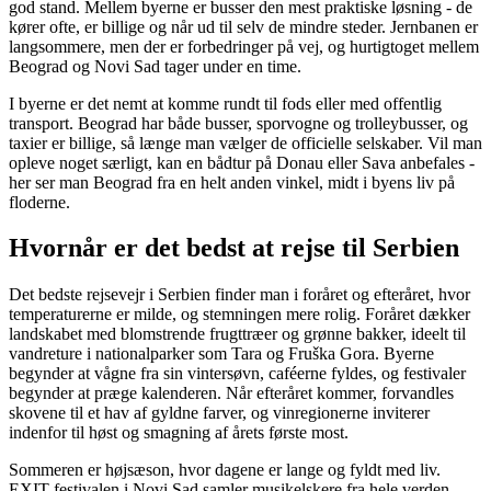
god stand. Mellem byerne er busser den mest praktiske løsning - de
kører ofte, er billige og når ud til selv de mindre steder. Jernbanen er
langsommere, men der er forbedringer på vej, og hurtigtoget mellem
Beograd og Novi Sad tager under en time.
I byerne er det nemt at komme rundt til fods eller med offentlig
transport. Beograd har både busser, sporvogne og trolleybusser, og
taxier er billige, så længe man vælger de officielle selskaber. Vil man
opleve noget særligt, kan en bådtur på Donau eller Sava anbefales -
her ser man Beograd fra en helt anden vinkel, midt i byens liv på
floderne.
Hvornår er det bedst at rejse til Serbien
Det bedste rejsevejr i Serbien finder man i foråret og efteråret, hvor
temperaturerne er milde, og stemningen mere rolig. Foråret dækker
landskabet med blomstrende frugttræer og grønne bakker, ideelt til
vandreture i nationalparker som Tara og Fruška Gora. Byerne
begynder at vågne fra sin vintersøvn, caféerne fyldes, og festivaler
begynder at præge kalenderen. Når efteråret kommer, forvandles
skovene til et hav af gyldne farver, og vinregionerne inviterer
indenfor til høst og smagning af årets første most.
Sommeren er højsæson, hvor dagene er lange og fyldt med liv.
EXIT-festivalen i Novi Sad samler musikelskere fra hele verden,