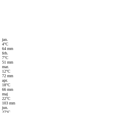
jan.
4
°C
64
mm
feb.
7
°C
51
mm
mar.
12
°C
72
mm
apr.
18
°C
66
mm
maj
22
°C
103
mm
jun.
27
°C