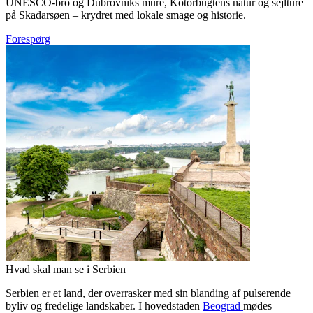
UNESCO-bro og Dubrovniks mure, Kotorbugtens natur og sejlture
på Skadarsøen – krydret med lokale smage og historie.
Forespørg
Hvad skal man se i Serbien
Serbien er et land, der overrasker med sin blanding af pulserende
byliv og fredelige landskaber. I hovedstaden
Beograd
mødes