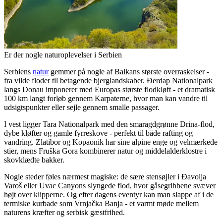
Er der nogle naturoplevelser i Serbien
Serbiens
natur
gemmer på nogle af Balkans største overraskelser -
fra vilde floder til betagende bjerglandskaber. Đerdap Nationalpark
langs Donau imponerer med Europas største flodkløft - et dramatisk
100 km langt forløb gennem Karpaterne, hvor man kan vandre til
udsigtspunkter eller sejle gennem smalle passager.
I vest ligger Tara Nationalpark med den smaragdgrønne Drina-flod,
dybe kløfter og gamle fyrreskove - perfekt til både rafting og
vandring. Zlatibor og Kopaonik har sine alpine enge og velmærkede
stier, mens Fruška Gora kombinerer natur og middelalderklostre i
skovklædte bakker.
Nogle steder føles nærmest magiske: de sære stensøjler i Đavolja
Varoš eller Uvac Canyons slyngede flod, hvor gåsegribbene svæver
højt over klipperne. Og efter dagens eventyr kan man slappe af i de
termiske kurbade som Vrnjačka Banja - et varmt møde mellem
naturens kræfter og serbisk gæstfrihed.