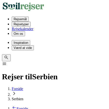
Rejsemål
Rejsetyper
Rejsekalender
Om os
Inspiration
Værd at vide
Rejser til
Serbien
Forside
Serbien
Forside