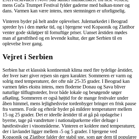
mens Guča Trumpet Festival fylder gaderne med balkan-toner og
dans. Varmen kan være intens, men stemningen er uforlignelig.
Vinteren byder på helt andre oplevelser. Julemarkedet i Beograd
spreder lys i den mørke tid, og i bjergene ved Kopaonik og Zlatibor
venter gode skiløjper til fornuftige priser. Uanset årstiden mødes
man af gæstfrihed og en levende kultur, der gør Serbien til en
oplevelse hver gang.
Vejret i Serbien
Serbien har et klassisk kontinentalt klima med fire tydelige årstider,
der hver især giver rejsen sin egen karakter. Sommeren er varm og
solrig med temperaturer, der ofte når 25-35 grader. I Beograd kan
varmen føles ekstra intens, men floderne Donau og Sava bliver
naturlige tilflugtssteder, hvor både lokale og besøgende søger
afkøling. Sommeren er også højtid for de mange festivaler under
åben himmel, mens lejlighedsvise tordenbyger bringer en frisk pause
fra varmen. Forår og efterår byder på mildere temperaturer mellem
15 og 25 grader. Det er ideelle årstider til at gå på opdagelse i
byerne, tage på vandreture i nationalparkerne eller deltage i
høstfestivaler i vinområderne. Vinteren er koldere med temperaturer,
der i lavlandet ligger mellem -5 og 5 grader. I bjergene ved
Kopaonik og Zlatibor falder der stabil sne, som gør dem til populære