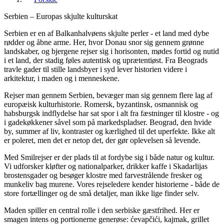
Serbien – Europas skjulte kulturskat
Serbien er en af Balkanhalvøens skjulte perler - et land med dybe
rødder og åbne arme. Her, hvor Donau snor sig gennem grønne
landskaber, og bjergene rejser sig i horisonten, mødes fortid og nutid
i et land, der stadig føles autentisk og uprætentiøst. Fra Beograds
travle gader til stille landsbyer i syd lever historien videre i
arkitektur, i maden og i menneskene.
Rejser man gennem Serbien, bevæger man sig gennem flere lag af
europæisk kulturhistorie. Romersk, byzantinsk, osmannisk og
habsburgsk indflydelse har sat spor i alt fra fæstninger til klostre - og
i gadekøkkener såvel som på markedspladser. Beograd, den hvide
by, summer af liv, kontraster og kærlighed til det uperfekte. Ikke alt
er poleret, men det er netop det, der gør oplevelsen så levende.
Med Smilrejser er der plads til at fordybe sig i både natur og kultur.
Vi udforsker kløfter og nationalparker, drikker kaffe i Skadarlijas
brostensgader og besøger klostre med farvestrålende fresker og
munkeliv bag murene. Vores rejseledere kender historierne - både de
store fortællinger og de små detaljer, man ikke lige finder selv.
Maden spiller en central rolle i den serbiske gæstfrihed. Her er
smagen intens og portionerne generøse: ćevapčići, kajmak, grillet