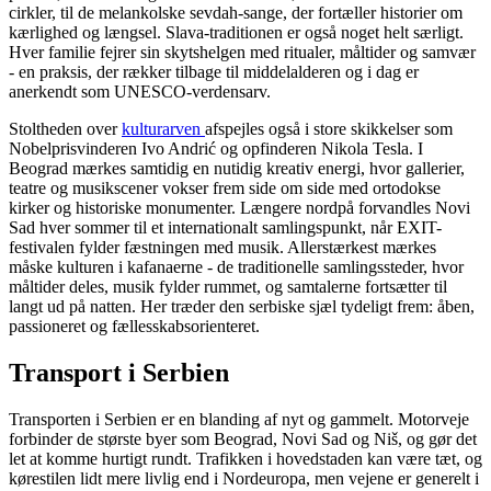
cirkler, til de melankolske sevdah-sange, der fortæller historier om
kærlighed og længsel. Slava-traditionen er også noget helt særligt.
Hver familie fejrer sin skytshelgen med ritualer, måltider og samvær
- en praksis, der rækker tilbage til middelalderen og i dag er
anerkendt som UNESCO-verdensarv.
Stoltheden over
kulturarven
afspejles også i store skikkelser som
Nobelprisvinderen Ivo Andrić og opfinderen Nikola Tesla. I
Beograd mærkes samtidig en nutidig kreativ energi, hvor gallerier,
teatre og musikscener vokser frem side om side med ortodokse
kirker og historiske monumenter. Længere nordpå forvandles Novi
Sad hver sommer til et internationalt samlingspunkt, når EXIT-
festivalen fylder fæstningen med musik. Allerstærkest mærkes
måske kulturen i kafanaerne - de traditionelle samlingssteder, hvor
måltider deles, musik fylder rummet, og samtalerne fortsætter til
langt ud på natten. Her træder den serbiske sjæl tydeligt frem: åben,
passioneret og fællesskabsorienteret.
Transport i Serbien
Transporten i Serbien er en blanding af nyt og gammelt. Motorveje
forbinder de største byer som Beograd, Novi Sad og Niš, og gør det
let at komme hurtigt rundt. Trafikken i hovedstaden kan være tæt, og
kørestilen lidt mere livlig end i Nordeuropa, men vejene er generelt i