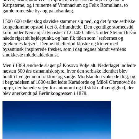
Karpaterne, og i ruinerne af Viminacium og Felix Romuliana, to
gamle romerske by- og paladsanlæg.
I 500-600-tallet slog slaviske stammer sig ned, og det første serbiske
kongedømme opstod i det 8. århundrede. Den egentlige storhedstid
kom under Nemanjić-dynastiet i 12-1400-tallet. Under Stefan Dušan
nåede riget sit højdepunkt, og han fik titlen som "serbernes og
grækernes kejser". Denne tid efterlod klostre og kirker med
byzantinsk-inspirerede fresker, som i dag regnes blandt verdens
smukkeste middelalderkunst.
Men i 1389 ændrede slaget på Kosovo Polje alt. Nederlaget indledte
næsten 500 års osmannisk styre, hvor den serbiske identitet blev
holdt i live gennem folklore og sange. Modstanden voksede dog, og
i begyndelsen af 1800-tallet ledte Karađorđe og Miloš Obrenović de
oprør, der banede vejen for autonomi og til sidst uafhængighed, der
blev anerkendt på Berlinkongressen i 1878.