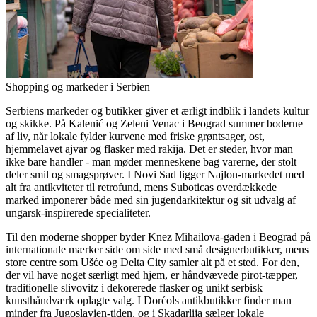
Shopping og markeder i Serbien
Serbiens markeder og butikker giver et ærligt indblik i landets kultur
og skikke. På Kalenić og Zeleni Venac i Beograd summer boderne
af liv, når lokale fylder kurvene med friske grøntsager, ost,
hjemmelavet ajvar og flasker med rakija. Det er steder, hvor man
ikke bare handler - man møder menneskene bag varerne, der stolt
deler smil og smagsprøver. I Novi Sad ligger Najlon-markedet med
alt fra antikviteter til retrofund, mens Suboticas overdækkede
marked imponerer både med sin jugendarkitektur og sit udvalg af
ungarsk-inspirerede specialiteter.
Til den moderne shopper byder Knez Mihailova-gaden i Beograd på
internationale mærker side om side med små designerbutikker, mens
store centre som Ušće og Delta City samler alt på et sted. For den,
der vil have noget særligt med hjem, er håndvævede pirot-tæpper,
traditionelle slivovitz i dekorerede flasker og unikt serbisk
kunsthåndværk oplagte valg. I Dorćols antikbutikker finder man
minder fra Jugoslavien-tiden, og i Skadarlija sælger lokale