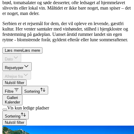
brød, tomatsalater og søde desserter, ofte ledsaget af hjemmelavet
slivovits eller lokal vin. Måltidet er ikke bare noget, man spiser – det
er noget, man deler.
Serbien er et rejsemål for dem, der vil opleve en levende, gæstfri
kultur. Her venter samtaler med vinbønder, stilhed i bjergklostre og
feststemning på gadeplan. Uanset årstid rummer landet sin egen
rytme - blomstrende forår, gyldent efterår eller lune sommeraftener.
Læs mere
Læs mere
Dato
Rejsetyper
Afrejse fra
Nulstil filter
Filtre
Sortering
Galleri
Kalender
Vis kun ledige pladser
Sortering
Nulstil filter