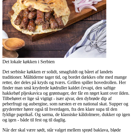
Det lokale køkken i Serbien
Det serbiske køkken er solidt, smagfuldt og båret af landets
traditioner. Måltiderne tager tid, og bordet dækkes ofte med mange
retter, der deles på kryds og tværs. Grillen spiller hovedrollen. Her
finder man små krydrede kødruller kaldet ćevapi, den saftige
hakkebøf pljeskavica og grøntsager, der får en røget kant over ilden.
Tilbehøret er lige så vigtigt - især ajvar, den dybrøde dip af
peberfrugt og aubergine, som næsten er en national skat. Supper og
gryderetter hører også til hverdagen, fra den klare supa til den
fyldige paprikaš. Og sarma, de klassiske kåldolmere, dukker op igen
og igen - både til fest og til daglig.
Når der skal være sødt, står valget mellem sprød baklava, bløde