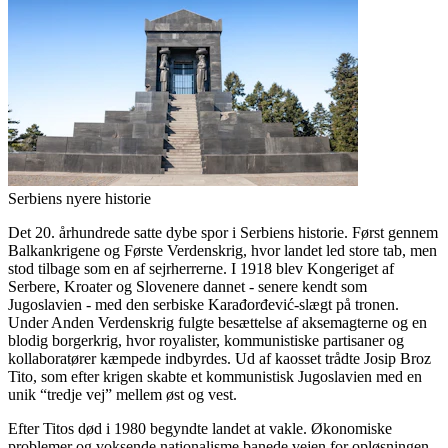
Serbiens nyere historie
Det 20. århundrede satte dybe spor i Serbiens historie. Først gennem
Balkankrigene og Første Verdenskrig, hvor landet led store tab, men
stod tilbage som en af sejrherrerne. I 1918 blev Kongeriget af
Serbere, Kroater og Slovenere dannet - senere kendt som
Jugoslavien - med den serbiske Karađorđević-slægt på tronen.
Under Anden Verdenskrig fulgte besættelse af aksemagterne og en
blodig borgerkrig, hvor royalister, kommunistiske partisaner og
kollaboratører kæmpede indbyrdes. Ud af kaosset trådte Josip Broz
Tito, som efter krigen skabte et kommunistisk Jugoslavien med en
unik “tredje vej” mellem øst og vest.
Efter Titos død i 1980 begyndte landet at vakle. Økonomiske
problemer og voksende nationalisme banede vejen for opløsningen