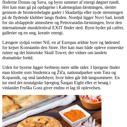
floderne Donau og Sava, og byen summer af energi døgnet rundt.
Her kan man gå på opdagelse i Kalemegdan-fæstningen, slentre
gennem de brostensbelagte gader i Skadarlija eller nyde stemningen
på de flydende klubber langs floden. Nordpå ligger Novi Sad, kendt
for sin afslappede atmosfære og Petrovaradin-fæstningen, hvor den
internationale musikfestival EXIT finder sted. Byen byder på caféer,
gallerier og en ung, kreativ energi.
Længere sydpå venter Niš, en af Europas ældste byer og fødested
for kejser Konstantin den Store. Her kan man både opleve romerske
ruiner og det historiske Skull Tower, der vidner om landets
dramatiske fortid.
Uden for byerne ligger Serbiens mere stille sider. I bjergene finder
man klostre som Studenica og Žiča, nationalparker som Tara og
Kopaonik, og små landsbyer, hvor tiden går lidt langsommere. En
tur med det nostalgiske bjergtog Šargan Eight eller et besøg i
vinlandet Fruška Gora giver endnu et lag til oplevelsen.