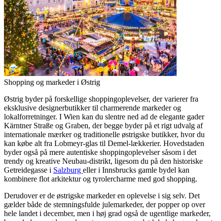
Shopping og markeder i Østrig
Østrig byder på forskellige shoppingoplevelser, der varierer fra
eksklusive designerbutikker til charmerende markeder og
lokalforretninger. I Wien kan du slentre ned ad de elegante gader
Kärntner Straße og Graben, der begge byder på et rigt udvalg af
internationale mærker og traditionelle østrigske butikker, hvor du
kan købe alt fra Lobmeyr-glas til Demel-lækkerier. Hovedstaden
byder også på mere autentiske shoppingoplevelser såsom i det
trendy og kreative Neubau-distrikt, ligesom du på den historiske
Getreidegasse i
Salzburg
eller i Innsbrucks gamle bydel kan
kombinere flot arkitektur og tyrolercharme med god shopping.
Derudover er de østrigske markeder en oplevelse i sig selv. Det
gælder både de stemningsfulde julemarkeder, der popper op over
hele landet i december, men i høj grad også de ugentlige markeder,