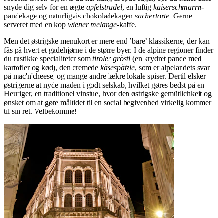
snyde dig selv for en ægte
apfelstrudel
, en luftig
kaiserschmarrn
-
pandekage og naturligvis chokoladekagen
sachertorte
. Gerne
serveret med en kop
wiener melange
-kaffe.
Men det østrigske menukort er mere end ’bare’ klassikerne, der kan
fås på hvert et gadehjørne i de større byer. I de alpine regioner finder
du rustikke specialiteter som
tiroler gröstl
(en krydret pande med
kartofler og kød), den cremede
käsespätzle
, som er alpelandets svar
på mac'n'cheese, og mange andre lækre lokale spiser. Dertil elsker
østrigerne at nyde maden i godt selskab, hvilket gøres bedst på en
Heuriger, en traditionel vinstue, hvor den østrigske gemütlichkeit og
ønsket om at gøre måltidet til en social begivenhed virkelig kommer
til sin ret. Velbekomme!