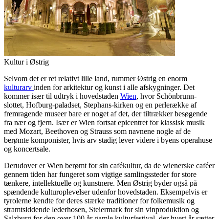
Kultur i Østrig
Selvom det er ret relativt lille land, rummer Østrig en enorm
kulturarv
inden for arkitektur og kunst i alle afskygninger. Det
kommer især til udtryk i hovedstaden
Wien
, hvor Schönbrunn-
slottet, Hofburg-paladset, Stephans-kirken og en perlerække af
fremragende museer bare er noget af det, der tiltrækker besøgende
fra nær og fjern. Især er Wien fortsat epicentret for klassisk musik
med Mozart, Beethoven og Strauss som navnene nogle af de
berømte komponister, hvis arv stadig lever videre i byens operahuse
og koncertsale.
Derudover er Wien berømt for sin cafékultur, da de wienerske caféer
gennem tiden har fungeret som vigtige samlingssteder for store
tænkere, intellektuelle og kunstnere. Men Østrig byder også på
spændende kulturoplevelser udenfor hovedstaden. Eksempelvis er
tyrolerne kendte for deres stærke traditioner for folkemusik og
stramtsiddende lederhosen, Steiermark for sin vinproduktion og
Salzburg for den over 100 år gamle kulturfestival, der hvert år sætter