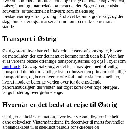
hvor du kan møde producenterne og smage det lokale bagværk, ost,
pølser, honning, marmelade og meget andet. Søger du autentiske
souvenirs, er traditionelt håndværk som malede æg,
træskærerarbejde fra Tyrol og håndlavet keramik gode valg, og den
slags findes der også masser af rundt om på markedernes små
stande.
Transport i Østrig
Østrigs større byer har veludviklede netværk af sporvogne, busser
og metrolinjer, der gør det nemt at komme rundt uden bil. Wien har
et af verdens bedste offentlige transportsystemer, og også i byer som
Innsbruck
, Graz og Salzburg er det let at navigere med offentlig
transport. I de mindre landlige byer er busser den primære offentlige
transportform, og her er byerne ofte forbundne via jernbanelinjer,
hvoraf nogle er berømte verden over for de enestående
panoramaudsigter, der venter, når toget kører over høje bjergpas,
langs floder og over grønne enge.
Hvornår er det bedst at rejse til Østrig
Østrig er en helårsdestination, hvor hver sæson tilbyder sine helt
egne oplevelser. Vintermånederne fra december til marts forvandler
alpelandskabet til et sneklædt paradis for skiløbere og