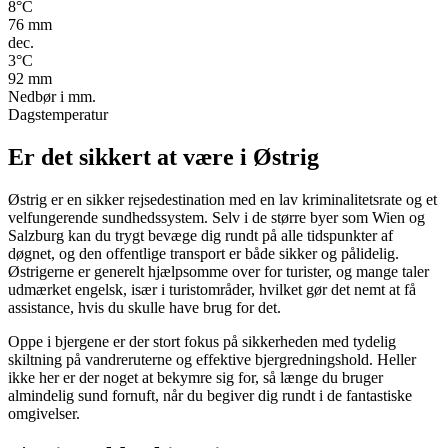
8
°C
76
mm
dec.
3
°C
92
mm
Nedbør i mm.
Dagstemperatur
Er det sikkert at være i Østrig
Østrig er en sikker rejsedestination med en lav kriminalitetsrate og et
velfungerende sundhedssystem. Selv i de større byer som Wien og
Salzburg kan du trygt bevæge dig rundt på alle tidspunkter af
døgnet, og den offentlige transport er både sikker og pålidelig.
Østrigerne er generelt hjælpsomme over for turister, og mange taler
udmærket engelsk, især i turistområder, hvilket gør det nemt at få
assistance, hvis du skulle have brug for det.
Oppe i bjergene er der stort fokus på sikkerheden med tydelig
skiltning på vandreruterne og effektive bjergredningshold. Heller
ikke her er der noget at bekymre sig for, så længe du bruger
almindelig sund fornuft, når du begiver dig rundt i de fantastiske
omgivelser.