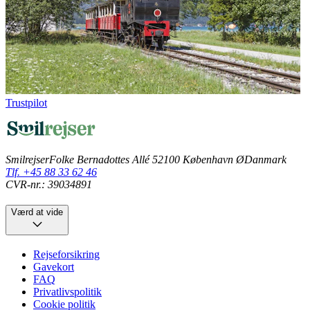
Trustpilot
Smilrejser
Folke Bernadottes Allé 5
2100 København Ø
Danmark
Tlf. +45 88 33 62 46
CVR-nr.: 39034891
Værd at vide
Rejseforsikring
Gavekort
FAQ
Privatlivspolitik
Cookie politik