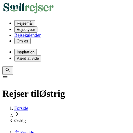
Rejsemål
Rejsetyper
Rejsekalender
Om os
Inspiration
Værd at vide
Rejser til
Østrig
Forside
Østrig
Forside