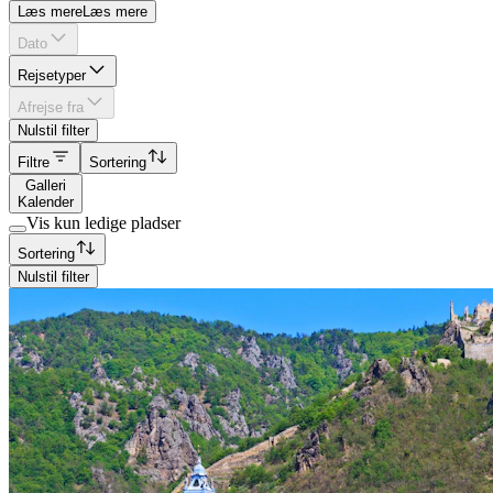
Læs mere
Læs mere
Dato
Rejsetyper
Afrejse fra
Nulstil filter
Filtre
Sortering
Galleri
Kalender
Vis kun ledige pladser
Sortering
Nulstil filter