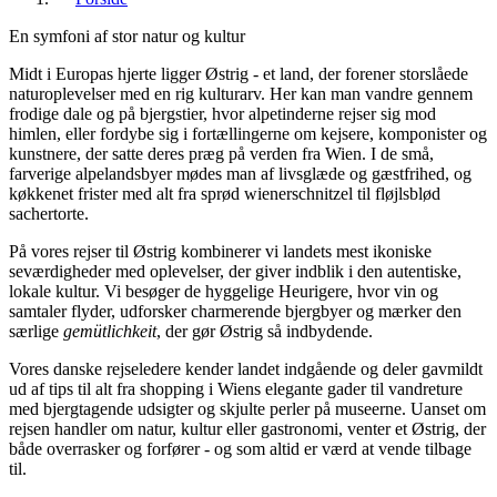
En symfoni af stor natur og kultur
Midt i Europas hjerte ligger Østrig - et land, der forener storslåede
naturoplevelser med en rig kulturarv. Her kan man vandre gennem
frodige dale og på bjergstier, hvor alpetinderne rejser sig mod
himlen, eller fordybe sig i fortællingerne om kejsere, komponister og
kunstnere, der satte deres præg på verden fra Wien. I de små,
farverige alpelandsbyer mødes man af livsglæde og gæstfrihed, og
køkkenet frister med alt fra sprød wienerschnitzel til fløjlsblød
sachertorte.
På vores rejser til Østrig kombinerer vi landets mest ikoniske
seværdigheder med oplevelser, der giver indblik i den autentiske,
lokale kultur. Vi besøger de hyggelige Heurigere, hvor vin og
samtaler flyder, udforsker charmerende bjergbyer og mærker den
særlige
gemütlichkeit
, der gør Østrig så indbydende.
Vores danske rejseledere kender landet indgående og deler gavmildt
ud af tips til alt fra shopping i Wiens elegante gader til vandreture
med bjergtagende udsigter og skjulte perler på museerne. Uanset om
rejsen handler om natur, kultur eller gastronomi, venter et Østrig, der
både overrasker og forfører - og som altid er værd at vende tilbage
til.