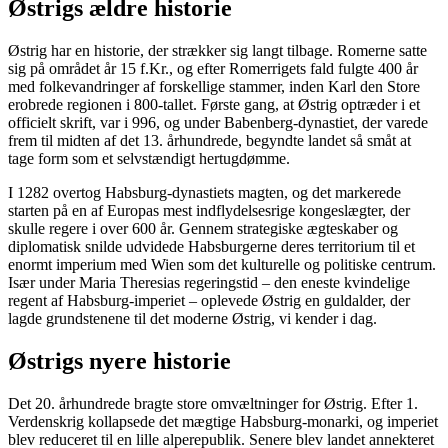
Østrigs ældre historie
Østrig har en historie, der strækker sig langt tilbage. Romerne satte
sig på området år 15 f.Kr., og efter Romerrigets fald fulgte 400 år
med folkevandringer af forskellige stammer, inden Karl den Store
erobrede regionen i 800-tallet. Første gang, at Østrig optræder i et
officielt skrift, var i 996, og under Babenberg-dynastiet, der varede
frem til midten af det 13. århundrede, begyndte landet så småt at
tage form som et selvstændigt hertugdømme.
I 1282 overtog Habsburg-dynastiets magten, og det markerede
starten på en af Europas mest indflydelsesrige kongeslægter, der
skulle regere i over 600 år. Gennem strategiske ægteskaber og
diplomatisk snilde udvidede Habsburgerne deres territorium til et
enormt imperium med Wien som det kulturelle og politiske centrum.
Især under Maria Theresias regeringstid – den eneste kvindelige
regent af Habsburg-imperiet – oplevede Østrig en guldalder, der
lagde grundstenene til det moderne Østrig, vi kender i dag.
Østrigs nyere historie
Det 20. århundrede bragte store omvæltninger for Østrig. Efter 1.
Verdenskrig kollapsede det mægtige Habsburg-monarki, og imperiet
blev reduceret til en lille alperepublik. Senere blev landet annekteret