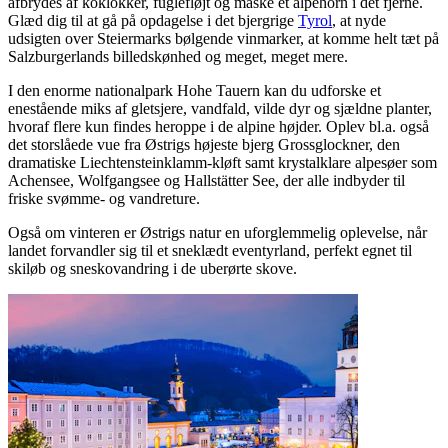
afbrydes af koklokker, fuglefløjt og måske et alpehorn i det fjerne.
Glæd dig til at gå på opdagelse i det bjergrige
Tyrol
, at nyde
udsigten over Steiermarks bølgende vinmarker, at komme helt tæt på
Salzburgerlands billedskønhed og meget, meget mere.
I den enorme nationalpark Hohe Tauern kan du udforske et
enestående miks af gletsjere, vandfald, vilde dyr og sjældne planter,
hvoraf flere kun findes heroppe i de alpine højder. Oplev bl.a. også
det storslåede vue fra Østrigs højeste bjerg Grossglockner, den
dramatiske Liechtensteinklamm-kløft samt krystalklare alpesøer som
Achensee, Wolfgangsee og Hallstätter See, der alle indbyder til
friske svømme- og vandreture.
Også om vinteren er Østrigs natur en uforglemmelig oplevelse, når
landet forvandler sig til et sneklædt eventyrland, perfekt egnet til
skiløb og sneskovandring i de uberørte skove.