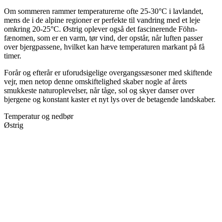
Om sommeren rammer temperaturerne ofte 25-30°C i lavlandet,
mens de i de alpine regioner er perfekte til vandring med et leje
omkring 20-25°C. Østrig oplever også det fascinerende Föhn-
fænomen, som er en varm, tør vind, der opstår, når luften passer
over bjergpassene, hvilket kan hæve temperaturen markant på få
timer.
Forår og efterår er uforudsigelige overgangssæsoner med skiftende
vejr, men netop denne omskiftelighed skaber nogle af årets
smukkeste naturoplevelser, når tåge, sol og skyer danser over
bjergene og konstant kaster et nyt lys over de betagende landskaber.
Temperatur og nedbør
Østrig