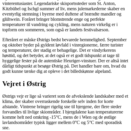
vinterentusiaster. Legendariske skisportssteder som St. Anton,
Kitzbühel og Ischgl summer af liv, mens julemarkederne skaber en
eventyrlig stemning i byerne med duftene af brændte mandler og
glühwein. Foråret bringer blomstrende enge og perfekte
temperaturer til vandring og cykling, mens naturen virkelig er i
topform om sommeren, som også er landets festivalsæson.
Efteråret er måske Østrigs bedst bevarede hemmelighed. September
og oktober byder på gyldent løvfald i vinregionerne, færre turister
og temperaturer, der stadig er behagelige. Det er vindyrkerens
høsttid, og det betyder, at det også er et godt tidspunkt at tage til
hyggelige fester på de autentiske Heuriger-vinstuer. Der er altså intet
dårligt tidspunkt at besøge Østrig på. Det handler bare om, hvad du
godt kunne tænke dig at opleve i det billedskønne alpeland.
Vejret i Østrig
Østrigs vejr er lige så varieret som de afvekslende landskaber med et
klima, der skaber overraskende forskelle selv inden for korte
afstande. Vintrene bringer rigelig sne til bjergene, der flere steder
forvandles til livlige skiområder. I bjergdalene kan temperaturerne
komme helt ned omkring -15°C, mens de i Wien og de østlige
lavlandsområder typisk ligger mellem 0°C og 5°C med sporadisk
sne.