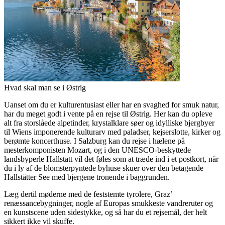
Hvad skal man se i Østrig
Uanset om du er kulturentusiast eller har en svaghed for smuk natur,
har du meget godt i vente på en rejse til Østrig. Her kan du opleve
alt fra storslåede alpetinder, krystalklare søer og idylliske bjergbyer
til Wiens imponerende kulturarv med paladser, kejserslotte, kirker og
berømte koncerthuse. I Salzburg kan du rejse i hælene på
mesterkomponisten Mozart, og i den UNESCO-beskyttede
landsbyperle Hallstatt vil det føles som at træde ind i et postkort, når
du i ly af de blomsterpyntede byhuse skuer over den betagende
Hallstätter See med bjergene tronende i baggrunden.
Læg dertil møderne med de feststemte tyrolere, Graz’
renæssancebygninger, nogle af Europas smukkeste vandreruter og
en kunstscene uden sidestykke, og så har du et rejsemål, der helt
sikkert ikke vil skuffe.