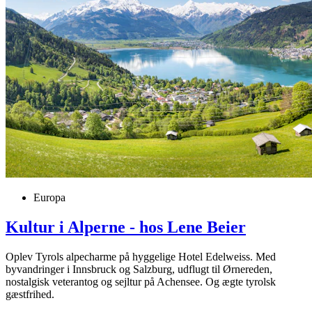
Europa
Kultur i Alperne - hos Lene Beier
Oplev Tyrols alpecharme på hyggelige Hotel Edelweiss. Med
byvandringer i Innsbruck og Salzburg, udflugt til Ørnereden,
nostalgisk veterantog og sejltur på Achensee. Og ægte tyrolsk
gæstfrihed.