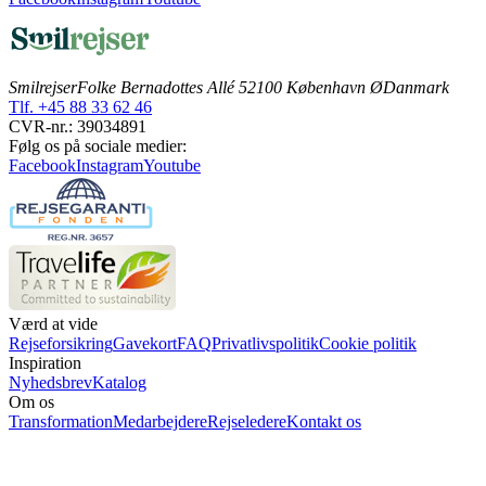
Smilrejser
Folke Bernadottes Allé 5
2100 København Ø
Danmark
Tlf. +45 88 33 62 46
CVR-nr.: 39034891
Følg os på sociale medier:
Facebook
Instagram
Youtube
Værd at vide
Rejseforsikring
Gavekort
FAQ
Privatlivspolitik
Cookie politik
Inspiration
Nyhedsbrev
Katalog
Om os
Transformation
Medarbejdere
Rejseledere
Kontakt os