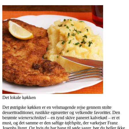
Det lokale køkken
Det østrigske køkken er en velsmagende rejse gennem stolte
desserttraditioner, rustikke egnsretter og velkendte favoritter. Den
berømte
wienerschnitzel
– en tynd skive paneret kalvekød – er et
must, og det samme er den saftige
tafelspitz
, der varkejser Franz
Josephs livret. Og hvis du har hang til søde sager, bør du heller ikke