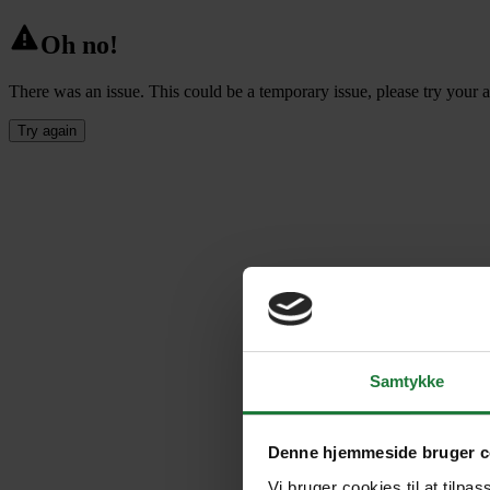
Oh no!
There was an issue. This could be a temporary issue, please try your a
Try again
Samtykke
Denne hjemmeside bruger c
Vi bruger cookies til at tilpas