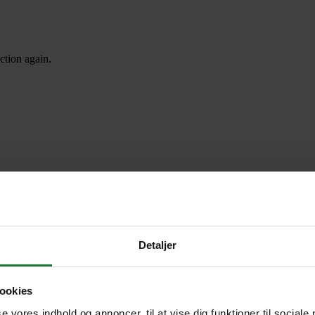
ction again.
Detaljer
ookies
se vores indhold og annoncer, til at vise dig funktioner til sociale