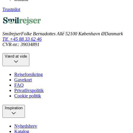
Trustpilot
Smilrejser
Folke Bernadottes Allé 5
2100 København Ø
Danmark
Tlf. +45 88 33 62 46
CVR-nr.: 39034891
Værd at vide
Rejseforsikring
Gavekort
FAQ
Privatlivspolitik
Cookie politik
Inspiration
Nyhedsbrev
Katalog