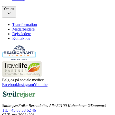
Om os
Transformation
Medarbejdere
Rejseledere
Kontakt os
Følg os på sociale medier:
Facebook
Instagram
Youtube
Smilrejser
Folke Bernadottes Allé 5
2100 København Ø
Danmark
Tlf. +45 88 33 62 46
CVR-nr.: 39034891