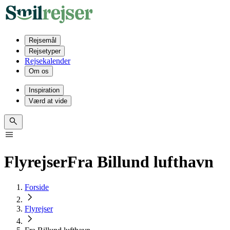
Rejsemål
Rejsetyper
Rejsekalender
Om os
Inspiration
Værd at vide
Flyrejser
Fra Billund lufthavn
Forside
Flyrejser