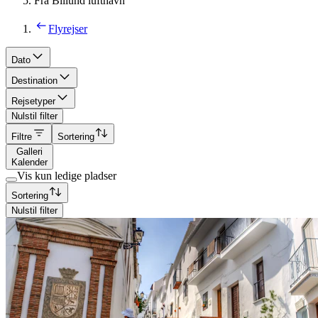
Fra Billund lufthavn
Flyrejser
Dato
Destination
Rejsetyper
Nulstil filter
Filtre
Sortering
Galleri
Kalender
Vis kun ledige pladser
Sortering
Nulstil filter