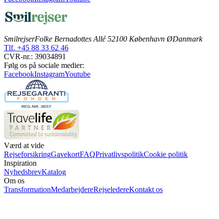
Smilrejser
Folke Bernadottes Allé 5
2100 København Ø
Danmark
Tlf. +45 88 33 62 46
CVR-nr.: 39034891
Følg os på sociale medier:
Facebook
Instagram
Youtube
Værd at vide
Rejseforsikring
Gavekort
FAQ
Privatlivspolitik
Cookie politik
Inspiration
Nyhedsbrev
Katalog
Om os
Transformation
Medarbejdere
Rejseledere
Kontakt os