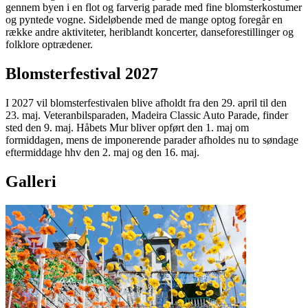
gennem byen i en flot og farverig parade med fine blomsterkostumer
og pyntede vogne. Sideløbende med de mange optog foregår en
række andre aktiviteter, heriblandt koncerter, danseforestillinger og
folklore optrædener.
Blomsterfestival 2027
I 2027 vil blomsterfestivalen blive afholdt fra den 29. april til den
23. maj. Veteranbilsparaden, Madeira Classic Auto Parade, finder
sted den 9. maj. Håbets Mur bliver opført den 1. maj om
formiddagen, mens de imponerende parader afholdes nu to søndage
eftermiddage hhv den 2. maj og den 16. maj.
Galleri