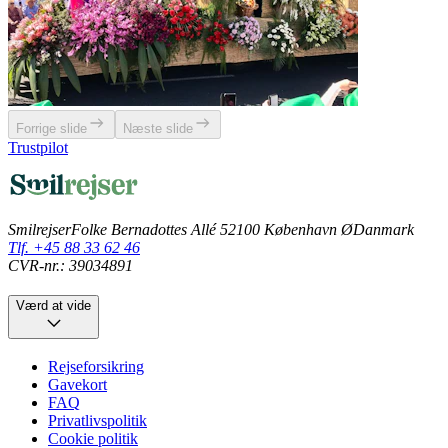
Forrige slide
Næste slide
Trustpilot
Smilrejser
Folke Bernadottes Allé 5
2100 København Ø
Danmark
Tlf. +45 88 33 62 46
CVR-nr.: 39034891
Værd at vide
Rejseforsikring
Gavekort
FAQ
Privatlivspolitik
Cookie politik