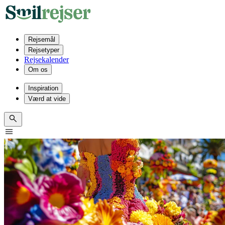
Rejsemål
Rejsetyper
Rejsekalender
Om os
Inspiration
Værd at vide